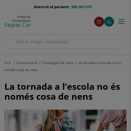
Saltar al contingut
menu-
Atenció al pacient:
900 301 013
telefono
menuAcceso
Aquest
Aquest
Demaneu
El
Togg
Menú
enllaç
enllaç
cita
meu
s'obrirà
s'obrirà
navi
Quirónsalud
en
en
una
una
Cercar
finestra
finestra
Cercar
nova.
nova.
Inici
Comunicació
Continguts de salut
La tornada a l’escola no és
només cosa de nens
La
La tornada a l’escola no és
tornada
només cosa de nens
a
l’escola
no