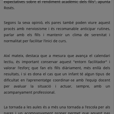
expectatives sobre el rendiment acadèmic dels fills", apunta
Rosés.
Segons la seva opinió, els pares també poden viure aquest
procés amb nerviosisme i és recomanable anticipar rutines,
parlar amb els fills i mantenir un clima de serenitat i
normalitat per facilitar l’inici de curs.
Així mateix, destaca que a mesura que avança el calendari
lectiu, és important conservar aquest "entorn facilitador" i
valorar l’esforç que fan els fills diàriament, més enllà dels
resultats, i si es dona el cas que un infant té algun tipus de
dificultat en l’aprenentatge coordinar-se amb l’equip docent
per avaluar la situació i actuar, sempre, amb un
acompanyament professional.
La tornada a les aules és a més una tornada a l’escola per als
pares i un acompanyament proper permet que aquest pas