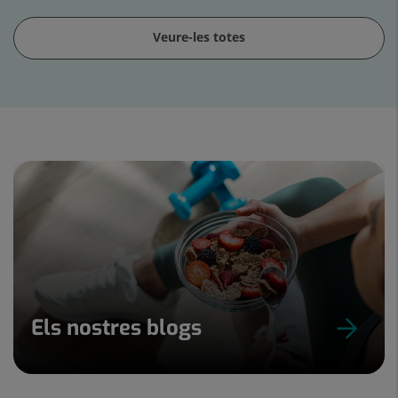
Veure-les totes
Control
lliscant
1
de
15
Els nostres blogs