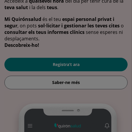
Accedeix a
qualsevol hora
del dia per tenir cura de la
teva salut
i la dels
teus
.
Mi Quirónsalud
és el teu
espai personal privat i
segur
, on pots
sol·licitar i gestionar les teves cites
o
consultar els teus informes clínics
sense esperes ni
desplaçaments.
Descobreix-ho!
Registra’t ara
Saber-ne més