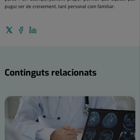
pugui ser de creixement, tant personal com familiar.
Enviar
Compartir
Compartir
a
a
en
Twitter
Facebook
Linkedin
Continguts relacionats
Nombre
de
controls
lliscants:
15