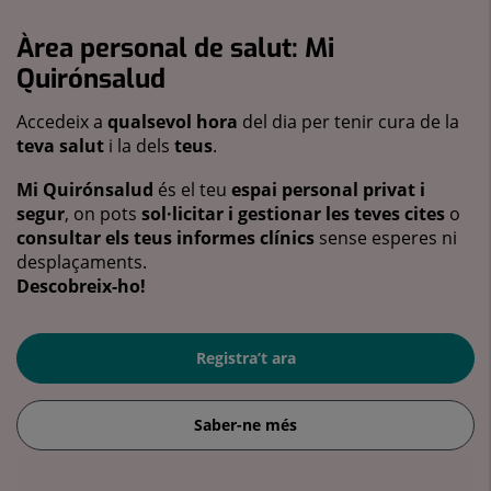
Àrea personal de salut: Mi
Quirónsalud
Accedeix a
qualsevol hora
del dia per tenir cura de la
teva salut
i la dels
teus
.
Mi Quirónsalud
és el teu
espai personal privat i
segur
, on pots
sol·licitar i gestionar les teves cites
o
consultar els teus informes clínics
sense esperes ni
desplaçaments.
Descobreix-ho!
Registra’t ara
Saber-ne més