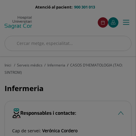
Saltar al contingut
menu-
Atenció al pacient:
900 301 013
telefono
menuAcceso
Aquest
Aquest
Demaneu
El
Togg
Menú
enllaç
enllaç
cita
meu
s'obrirà
s'obrirà
navi
Quirónsalud
en
en
una
una
Cercar
finestra
finestra
Cercar
nova.
nova.
Inici
Serveis mèdics
Infermeria
CASOS D’HEMATOLOGIA (TAO:
SINTROM)
Infermeria
Responsables i contacte:
Cap de servei:
Verónica Cordero