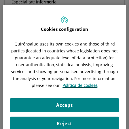
Especialitat:
Infermeria
Cookies configuration
Descripció
EDUCACIÓ DIABETOLÒGICA
OS
Quirónsalud uses its own cookies and those of third
parties (located in countries whose legislation does not
guarantee an adequate level of data protection) for
user authentication, statistical analysis, improving
services and showing personalised advertising through
the analysis of your navigation. For more information,
please see our
Política de cookies
Accept
La consulta d'infermeria té avantatges per a l'usuari com la
major freqüència de test, amb menor risc d'hemorràgies i les
Reject