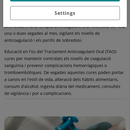
seves conseqüències, major independència i amb resultats
tan fiables com el mètode de laboratori.
Settings
Determinació de la dosi terapèutica adequada: el monitoratge
dels usuaris amb teràpia anticoagulant oral necessita ser feta
una o dues vegades al mes, vigilant els nivells de
anticoagulació i els perills de sobredosi.
Educació en l'ús del Tractament Anticoagulant Oral (TAO):
cures per mantenir controlats els nivells de coagulació
sanguínia i prevenir complicacions hemorràgiques o
tromboembòliques. De vegades aquestes cures poden portar
a canvis en l'estil de vida, alteració dels hàbits alimentaris,
consum d'alcohol, ingesta diària del medicament, consultes
de vigilància i por a complicacions.