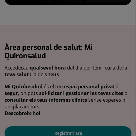
Àrea personal de salut: Mi
Quirónsalud
Accedeix a
qualsevol hora
del dia per tenir cura de la
teva salut
i la dels
teus
.
Mi Quirónsalud
és el teu
espai personal privat i
segur
, on pots
sol·licitar i gestionar les teves cites
o
consultar els teus informes clínics
sense esperes ni
desplaçaments.
Descobreix-ho!
Registra’t ara