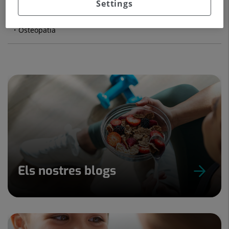
Settings
Drenatge limfàtic
Osteopatia
Els nostres blogs