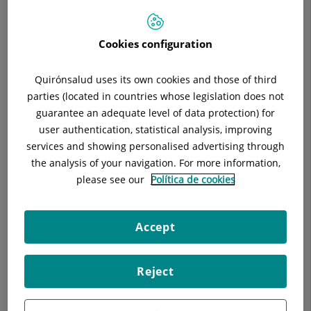
Cap de servei:
Dr. Javier Bara Casaus
Horari:
Dilluns, dimecres i dijous de 9h a 14h i de
15:30h a 19:30h. Dimarts: 9h a 14h i de 15:30h a
Cookies configuration
18:30h. Viernes: 9h a 14h y de 15h a 18h.
Situació:
C/ Londres, 4ª planta.
Quirónsalud uses its own cookies and those of third
Telèfon:
93.676.27.10 / 93.322.11.11 (ext. 4670)
parties (located in countries whose legislation does not
Especialitat:
Maxil·lofacial
guarantee an adequate level of data protection) for
user authentication, statistical analysis, improving
services and showing personalised advertising through
the analysis of your navigation. For more information,
please see our
Política de cookies
Descripció
Equip
Maxil·lofacial
Odon
Accept
Postquirúrgica de l'ATM
Reject
Fisio-acupuntura