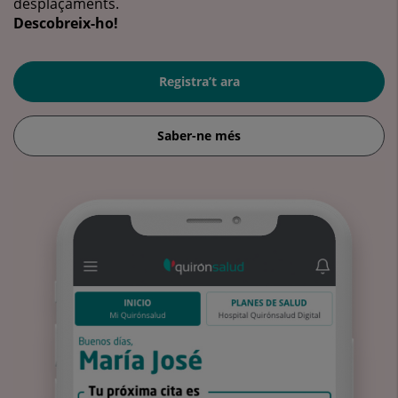
desplaçaments.
Descobreix-ho!
Registra’t ara
Saber-ne més