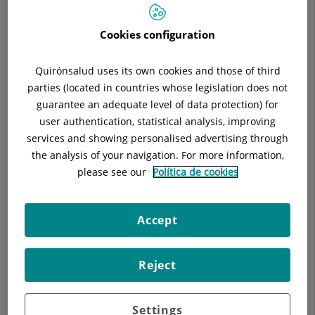
Situació:
Sótano 1
Telèfon:
93 322 11 11
Cookies configuration
Especialitat:
Anestesiologia, Reanimació i Tractament
del Dolor
Quirónsalud uses its own cookies and those of third
parties (located in countries whose legislation does not
guarantee an adequate level of data protection) for
user authentication, statistical analysis, improving
Descripció
Equip Mèdic
Tècniques
In
services and showing personalised advertising through
the analysis of your navigation. For more information,
please see our
Política de cookies
Disponemos de una amplia infraestructura hospitalaria y
Accept
equipamiento de última tecnología (estación de trabajo de
anestesia, aparato de fluoroscopia, ecógrafo, generador de
radiofrecuencia, equipos de electroestimulación, aparato de
Reject
iontoforesis,…), vestuario, sala de recuperación
postprocedimiento,…
Settings