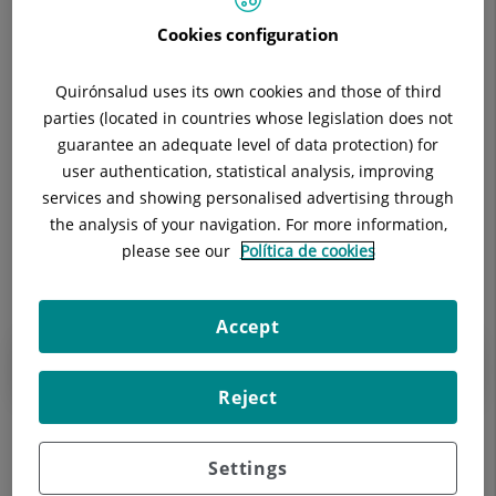
30
31
1
2
3
4
5
correspondiente
Cookies configuration
a
6
7
8
9
10
11
12
abril
2026
Quirónsalud uses its own cookies and those of third
13
14
15
16
17
18
19
parties (located in countries whose legislation does not
guarantee an adequate level of data protection) for
20
21
22
23
24
25
26
user authentication, statistical analysis, improving
27
28
29
30
1
2
3
services and showing personalised advertising through
the analysis of your navigation. For more information,
please see our
Política de cookies
Abril 2026
Accept
No existen eventos en el mes indicado.
Reject
Settings