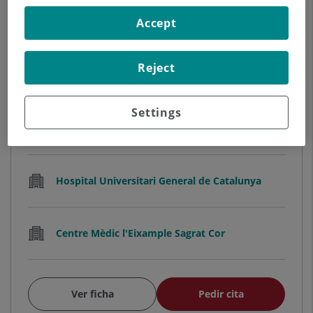
Accept
Reject
Gabriel Jaime Londoño Rojas
FACULTATIVO ESPECIALISTA
OFTALMOLOGÍA
Settings
Oftalmología
Hospital Universitari General de Catalunya
Centre Mèdic l'Eixample Sagrat Cor
Ver ficha
Pedir cita