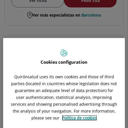
Ver ficha
Pedir cita
Ver más especialistas en
Barcelona
Eva Portero Leiva
OPTOMETRISTA
Cookies configuration
Oftalmología
Quirónsalud uses its own cookies and those of third
parties (located in countries whose legislation does not
Centre Mèdic l'Eixample Sagrat Cor
guarantee an adequate level of data protection) for
user authentication, statistical analysis, improving
services and showing personalised advertising through
Ver ficha
the analysis of your navigation. For more information,
please see our
Política de cookies
Ver más especialistas en
Barcelona