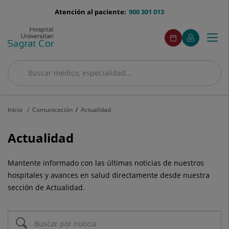
Saltar al contenido
menu-
Atención al paciente:
900 301 013
telefono
menuAcceso
Este
Este
Pedir
Mi
Togg
Menú
enlace
enlace
cita
Quirónsalud
se
se
navi
abrirá
abrirá
en
en
Buscar
una
una
Buscar
ventana
ventana
nueva.
nueva.
Inicio
Comunicación
Actualidad
Actualidad
Mantente informado con las últimas noticias de nuestros
hospitales y avances en salud directamente desde nuestra
sección de Actualidad.