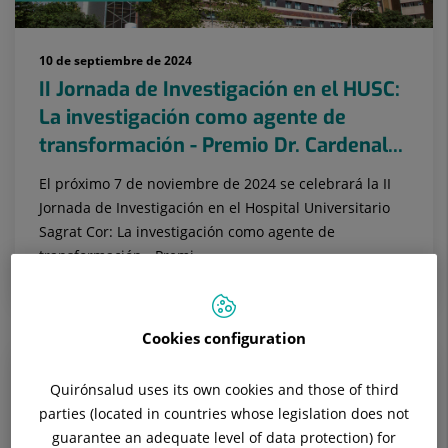
10 de septiembre de 2024
II Jornada de Investigación en el HUSC:
La investigación como agente de
transformación - Premio Dr. Cardenal...
El próximo 7 de noviembre de 2024 se celebrará la II
Jornada de Investigación en el Hospital Universitario
Sagrat Cor: La investigación como agente de
transformación - Premi...
Cookies configuration
Quirónsalud uses its own cookies and those of third
parties (located in countries whose legislation does not
guarantee an adequate level of data protection) for