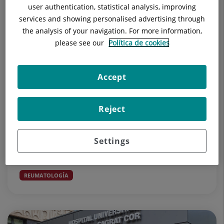
user authentication, statistical analysis, improving
services and showing personalised advertising through
the analysis of your navigation. For more information,
please see our
Política de cookies
9 de septiembre de 2024
El Dr. Javier García, reumatólogo del
Accept
Hospital Universitari Sagrat Cor, entre
'Los mejores médicos de...
Reject
Este año, de nuevo, el diario digital El Confidencial ha
presentado los resultados de 'Los mejores médicos de
Settings
España’, el reto es encontrar a los mejores médicos de
nuestro ...
REUMATOLOGÍA