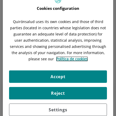
Eventos
27
28
29
30
1
2
3
Cookies configuration
correspondiente
a
4
5
6
7
8
9
10
mayo
Quirónsalud uses its own cookies and those of third
2026
parties (located in countries whose legislation does not
11
12
13
14
15
16
17
guarantee an adequate level of data protection) for
18
19
20
21
22
23
24
user authentication, statistical analysis, improving
services and showing personalised advertising through
25
26
27
28
29
30
31
the analysis of your navigation. For more information,
please see our
Política de cookies
Mayo 2026
Accept
No existen eventos en el mes indicado.
Reject
Settings