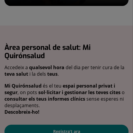
Àrea personal de salut: Mi
Quirónsalud
Accedeix a
qualsevol hora
del dia per tenir cura de la
teva salut
i la dels
teus
.
Mi Quirónsalud
és el teu
espai personal privat i
segur
, on pots
sol·licitar i gestionar les teves cites
o
consultar els teus informes clínics
sense esperes ni
desplaçaments.
Descobreix-ho!
Registra’t ara