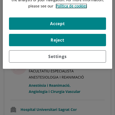
please see our
Política de cookies
Veure Fitxa
Accept
Veure més especialistes a
Barcelona
Reject
Settings
Danilo Perseu
FACULTATIU ESPECIALISTA
ANESTESIOLOGIA I REANIMACIÓ
Anestèsia i Reanimació
,
Angiologia i Cirurgia Vascular
Hospital Universitari Sagrat Cor