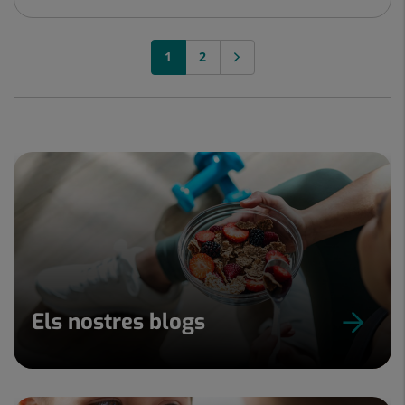
1
2
Els nostres blogs