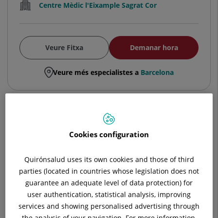
Centre Mèdic l'Eixample Sagrat Cor
Veure Fitxa
Demanar hora
Veure més especialistes a
Barcelona
Antonio José Montes Galarza
Cookies configuration
FACULTATIU ESPECIALISTA
ANESTESIOLOGIA I REANIMACIÓ
Quirónsalud uses its own cookies and those of third
Anestèsia i Reanimació
,
parties (located in countries whose legislation does not
Angiologia i Cirurgia Vascular
guarantee an adequate level of data protection) for
user authentication, statistical analysis, improving
services and showing personalised advertising through
Hospital Universitari Sagrat Cor
the analysis of your navigation. For more information,