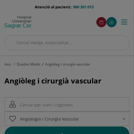
Saltar al contingut
menu-
Atenció al pacient:
900 301 013
telefono
menuAcceso
Aquest
Aquest
Demaneu
El
Togg
Menú
enllaç
enllaç
cita
meu
s'obrirà
s'obrirà
navi
Quirónsalud
en
en
una
una
Cercar
finestra
finestra
Cercar
nova.
nova.
Inici
Quadre Mèdic
Angiòleg i cirurgià vascular
Angiòleg i cirurgià vascular