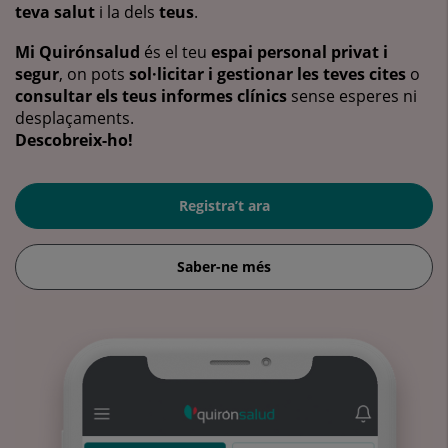
teva salut
i la dels
teus
.
Mi Quirónsalud
és el teu
espai personal privat i
segur
, on pots
sol·licitar i gestionar les teves cites
o
consultar els teus informes clínics
sense esperes ni
desplaçaments.
Descobreix-ho!
Registra’t ara
Saber-ne més