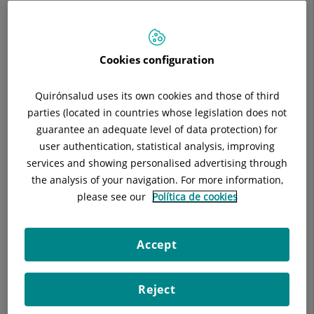
FACULTATIU ESPECIALISTA MEDICINA NUCLEAR
MEDICINA NUCLEAR
Cookies configuration
Demana cita amb aquest professional en altres
Quirónsalud uses its own cookies and those of third
hospitals:
parties (located in countries whose legislation does not
guarantee an adequate level of data protection) for
Hospital Universitari Sagrat Cor
user authentication, statistical analysis, improving
services and showing personalised advertising through
C/ Viladomat, 288
the analysis of your navigation. For more information,
08029 Barcelona
please see our
Política de cookies
933 221 111
Accept
Reject
Dades del professional