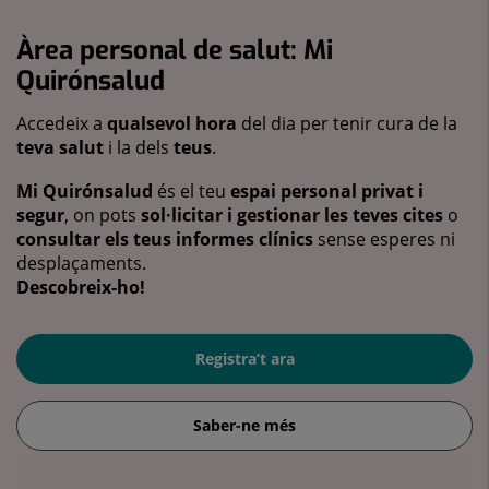
Àrea personal de salut: Mi
Quirónsalud
Accedeix a
qualsevol hora
del dia per tenir cura de la
teva salut
i la dels
teus
.
Mi Quirónsalud
és el teu
espai personal privat i
segur
, on pots
sol·licitar i gestionar les teves cites
o
consultar els teus informes clínics
sense esperes ni
desplaçaments.
Descobreix-ho!
Registra’t ara
Saber-ne més