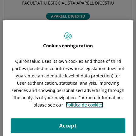
FACULTATIU ESPECIALISTA APARELL DIGESTIU
APARELL DIGESTIU
Demanar hora
Cookies configuration
Demana cita amb aquest professional en altres
Quirónsalud uses its own cookies and those of third
hospitals:
parties (located in countries whose legislation does not
guarantee an adequate level of data protection) for
Hospital Universitari Dexeus
user authentication, statistical analysis, improving
C/ Sabino Arana, 5-19
services and showing personalised advertising through
08028 Barcelona
the analysis of your navigation. For more information,
please see our
Política de cookies
932 274 747
Accept