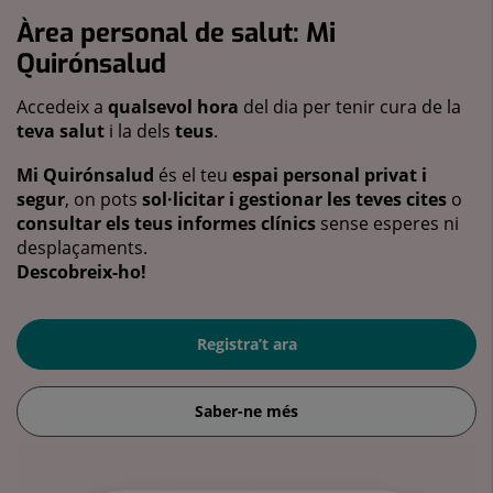
Àrea personal de salut: Mi
Quirónsalud
Accedeix a
qualsevol hora
del dia per tenir cura de la
teva salut
i la dels
teus
.
Mi Quirónsalud
és el teu
espai personal privat i
segur
, on pots
sol·licitar i gestionar les teves cites
o
consultar els teus informes clínics
sense esperes ni
desplaçaments.
Descobreix-ho!
Registra’t ara
Saber-ne més