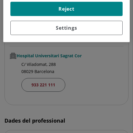
Hospital Universitari General de Catalunya
Reject
C/ Pedro i Pons, 1
08190 Sant Cugat del Vallés Barcelona
Settings
935 656 000
Hospital Universitari Sagrat Cor
C/ Viladomat, 288
08029 Barcelona
933 221 111
Dades del professional