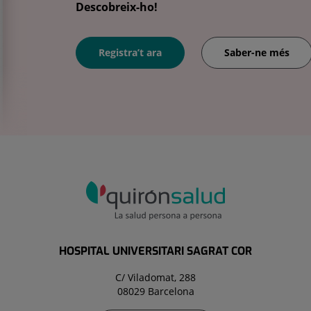
Descobreix-ho!
Registra’t ara
Saber-ne més
HOSPITAL UNIVERSITARI SAGRAT COR
C/ Viladomat, 288
08029 Barcelona