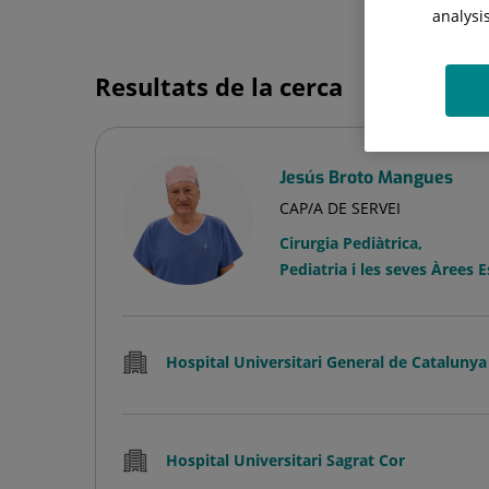
analysi
Resultats de la cerca
Jesús Broto Mangues
CAP/A DE SERVEI
Cirurgia Pediàtrica
,
Pediatria i les seves Àrees 
Hospital Universitari General de Catalunya
Hospital Universitari Sagrat Cor