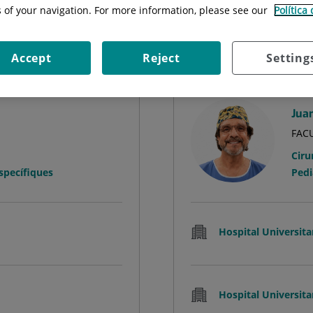
s of your navigation. For more information, please see our
Política
Cercar
Accept
Reject
Setting
Juan
FACU
Ciru
Específiques
Pedi
Hospital Universita
Hospital Universita