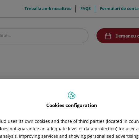
menuTop
Treballa amb nosaltres
FAQS
Formulari de conta
menuAcceso
Demaneu c
stre centre
Pacients i visitants
Recerca i Docència
Comunicació
Cookies configuration
ud uses its own cookies and those of third parties (located in cou
 does not guarantee an adequate level of data protection) for user a
l analysis, improving services and showing personalised advertisin