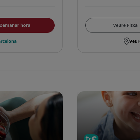
Demanar hora
Veure Fitxa
rcelona
Veur