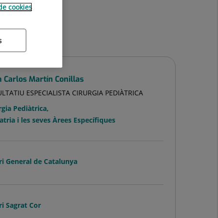
 de cookies
s
 Carlos Martín Conillas
LTATIU ESPECIALISTA CIRURGIA PEDIÀTRICA
rgia Pediàtrica
,
atria i les seves Àrees Específiques
ri General de Catalunya
ri Sagrat Cor