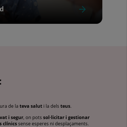
ud
:
cura de la
teva salut
i la dels
teus
.
vat i segur
, on pots
sol·licitar i gestionar
 clínics
sense esperes ni desplaçaments.