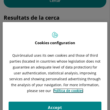
Cercar
Resultats de la cerca
Laureano Molins Lopez-Rodo
Cookies configuration
FACULTATIU ESPECIALISTA CIRURGIA
TORÀCICA
Quirónsalud uses its own cookies and those of third
Cirurgia Toràcica
parties (located in countries whose legislation does not
guarantee an adequate level of data protection) for
user authentication, statistical analysis, improving
Centro Médico Teknon
services and showing personalised advertising through
the analysis of your navigation. For more information,
please see our
Política de cookies
Hospital Universitari Quirónsalud Barcelona
Accept