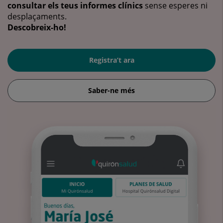
consultar els teus informes clínics
sense esperes ni
desplaçaments.
Descobreix-ho!
Registra’t ara
Saber-ne més