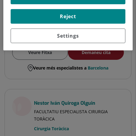
Hospital Universitari Dexeus
Reject
Hospital Universitari Sagrat Cor
Settings
Veure Fitxa
Demaneu cita
Veure més especialistes a
Barcelona
Nestor Iván Quiroga Olguin
FACULTATIU ESPECIALISTA CIRURGIA
TORÀCICA
Cirurgia Toràcica