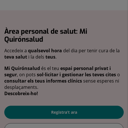
Àrea personal de salut: Mi
Quirónsalud
Accedeix a
qualsevol hora
del dia per tenir cura de la
teva salut
i la dels
teus
.
Mi Quirónsalud
és el teu
espai personal privat i
segur
, on pots
sol·licitar i gestionar les teves cites
o
consultar els teus informes clínics
sense esperes ni
desplaçaments.
Descobreix-ho!
Registra’t ara