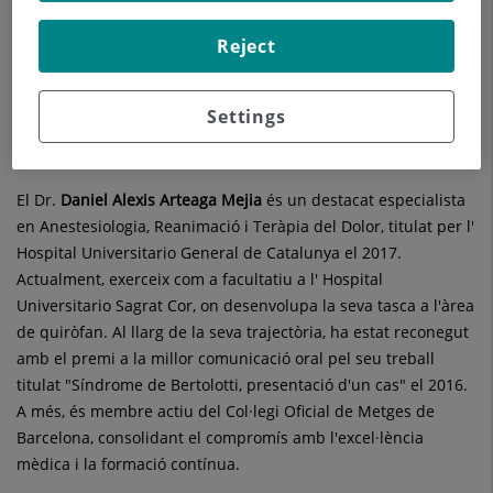
08029 Barcelona
Reject
933 221 111
Settings
El Dr.
Daniel Alexis
Arteaga Mejia
és un destacat especialista
en Anestesiologia, Reanimació i Teràpia del Dolor, titulat per l'
Hospital Universitario General de Catalunya el 2017.
Actualment, exerceix com a facultatiu a l' Hospital
Universitario Sagrat Cor, on desenvolupa la seva tasca a l'àrea
de quiròfan. Al llarg de la seva trajectòria, ha estat reconegut
amb el premi a la millor comunicació oral pel seu treball
titulat "Síndrome de Bertolotti, presentació d'un cas" el 2016.
A més, és membre actiu del Col·legi Oficial de Metges de
Barcelona, ​​consolidant el compromís amb l'excel·lència
mèdica i la formació contínua.