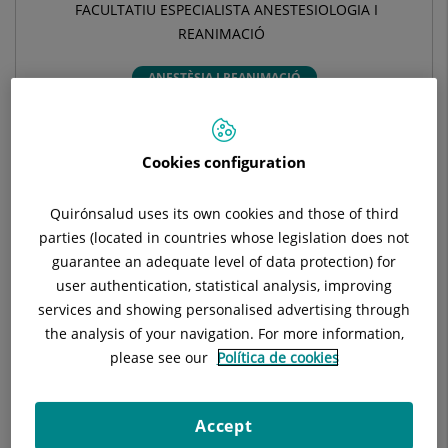
FACULTATIU ESPECIALISTA ANESTESIOLOGIA I
REANIMACIÓ
ANESTÈSIA I REANIMACIÓ
Demana cita amb aquest professional en altres
Cookies configuration
hospitals:
Quirónsalud uses its own cookies and those of third
Hospital Universitari General de Catalunya
parties (located in countries whose legislation does not
C/ Pedro i Pons, 1
guarantee an adequate level of data protection) for
08190 Sant Cugat del Vallés Barcelona
user authentication, statistical analysis, improving
services and showing personalised advertising through
935 656 000
the analysis of your navigation. For more information,
please see our
Política de cookies
Hospital Universitari Sagrat Cor
Accept
C/ Viladomat, 288