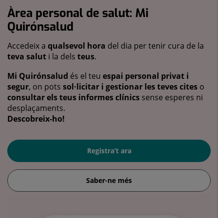
Àrea personal de salut: Mi
Quirónsalud
Accedeix a
qualsevol hora
del dia per tenir cura de la
teva salut
i la dels
teus
.
Mi Quirónsalud
és el teu
espai personal privat i
segur
, on pots
sol·licitar i gestionar les teves cites
o
consultar els teus informes clínics
sense esperes ni
desplaçaments.
Descobreix-ho!
Registra’t ara
Saber-ne més