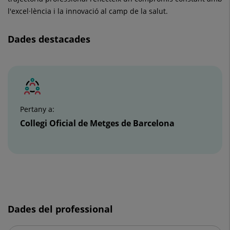
l'excel·lència i la innovació al camp de la salut.
Dades destacades
Nombre
de
controls
lliscants:
2
Pertany a:
Collegi Oficial de Metges de Barcelona
Control
lliscant
1
Dades del professional
de
2