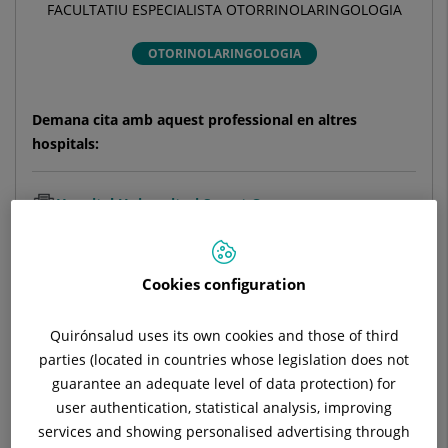
FACULTATIU ESPECIALISTA OTORRINOLARINGOLOGIA
OTORINOLARINGOLOGIA
Demana cita amb aquest professional en altres
hospitals:
Hospital Universitari Sagrat Cor
C/ Viladomat, 288
08029 Barcelona
Cookies configuration
933 221 111
Quirónsalud uses its own cookies and those of third
parties (located in countries whose legislation does not
guarantee an adequate level of data protection) for
Hospital Quirónsalud del Vallès
user authentication, statistical analysis, improving
Passeig Rubió i Ors, 23
services and showing personalised advertising through
08203 Sabadell Barcelona