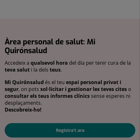
Àrea personal de salut: Mi
Quirónsalud
Accedeix a
qualsevol hora
del dia per tenir cura de la
teva salut
i la dels
teus
.
Mi Quirónsalud
és el teu
espai personal privat i
segur
, on pots
sol·licitar i gestionar les teves cites
o
consultar els teus informes clínics
sense esperes ni
desplaçaments.
Descobreix-ho!
Registra’t ara