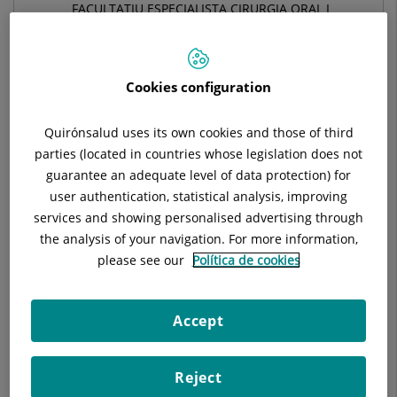
FACULTATIU ESPECIALISTA CIRURGIA ORAL I
MAXILOFACIAL
CIRURGIA ORAL I MAXIL·LOFACIAL
Cookies configuration
Demanar hora
Quirónsalud uses its own cookies and those of third
parties (located in countries whose legislation does not
guarantee an adequate level of data protection) for
Demana cita amb aquest professional en altres
user authentication, statistical analysis, improving
hospitals:
services and showing personalised advertising through
the analysis of your navigation. For more information,
Hospital Universitari Sagrat Cor
please see our
Política de cookies
C/ Viladomat, 288
08029 Barcelona
Accept
933 221 111
Reject