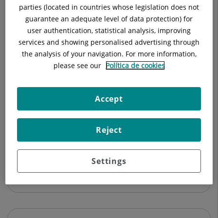
parties (located in countries whose legislation does not
guarantee an adequate level of data protection) for
user authentication, statistical analysis, improving
services and showing personalised advertising through
Juan González Valdivieso
the analysis of your navigation. For more information,
FACULTATIU/A
please see our
Política de cookies
Farmàcia Hospitalària
Accept
Hospital Universitari Sagrat Cor
Reject
Veure Fitxa
Settings
Veure més especialistes a
Barcelona