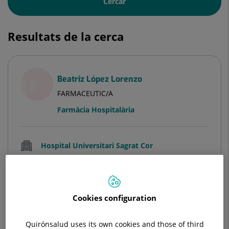
Cercar
Resultats de la cerca
Beatriz López Lorenzo
FARMACEUTIC/A
Farmàcia Hospitalària
Hospital Universitari Sagrat Cor
Veure Fitxa
Cookies configuration
Veure més especialistes a
Barcelona
Quirónsalud uses its own cookies and those of third