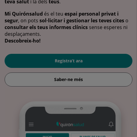
teva salut
i la dels
teus
.
Mi Quirónsalud
és el teu
espai personal privat i
segur
, on pots
sol·licitar i gestionar les teves cites
o
consultar els teus informes clínics
sense esperes ni
desplaçaments.
Descobreix-ho!
Registra’t ara
Saber-ne més