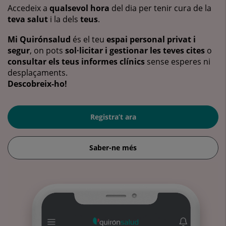
Accedeix a
qualsevol hora
del dia per tenir cura de la
teva salut
i la dels
teus
.
Mi Quirónsalud
és el teu
espai personal privat i
segur
, on pots
sol·licitar i gestionar les teves cites
o
consultar els teus informes clínics
sense esperes ni
desplaçaments.
Descobreix-ho!
Registra’t ara
Saber-ne més