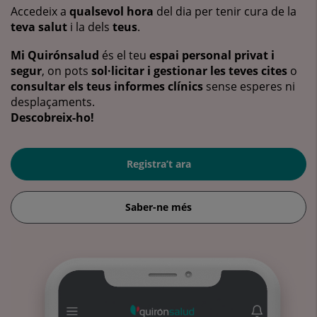
Accedeix a
qualsevol hora
del dia per tenir cura de la
teva salut
i la dels
teus
.
Mi Quirónsalud
és el teu
espai personal privat i
segur
, on pots
sol·licitar i gestionar les teves cites
o
consultar els teus informes clínics
sense esperes ni
desplaçaments.
Descobreix-ho!
Registra’t ara
Saber-ne més