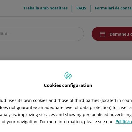
menuTop
Treballa amb nosaltres
FAQS
Formulari de conta
menuAcceso
Demaneu c
stre centre
Pacients i visitants
Recerca i Docència
Comunicació
Cookies configuration
ud uses its own cookies and those of third parties (located in cou
 does not guarantee an adequate level of data protection) for user a
l analysis, improving services and showing personalised advertisin
s of your navigation. For more information, please see our
Política