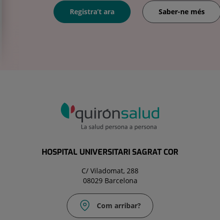
Registra’t ara
Saber-ne més
HOSPITAL UNIVERSITARI SAGRAT COR
C/ Viladomat, 288
08029 Barcelona
Com arribar?