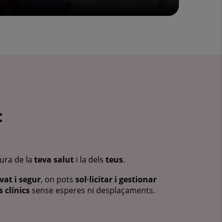
:
cura de la
teva salut
i la dels
teus
.
vat i segur
, on pots
sol·licitar i gestionar
 clínics
sense esperes ni desplaçaments.