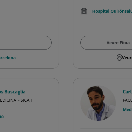
Hospital Quirónsalu
Veure Fitxa
rcelona
Veur
s Buscaglia
Car
DICINA FÍSICA I
FACU
Medi
ió