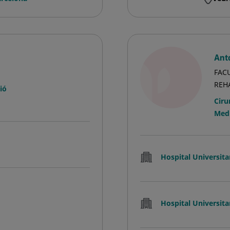
Ant
FACU
REH
ió
Ciru
Medi
Hospital Universita
Hospital Universita