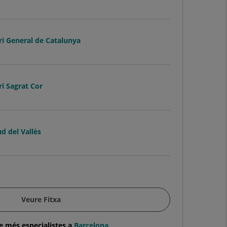
ri General de Catalunya
ri Sagrat Cor
d del Vallès
Veure Fitxa
e més especialistes a
Barcelona