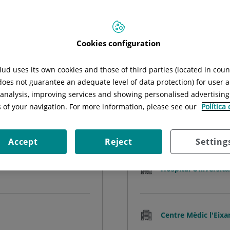
Cercar
Cookies configuration
ud uses its own cookies and those of third parties (located in cou
 does not guarantee an adequate level of data protection) for user a
Ali
l analysis, improving services and showing personalised advertisin
FIS
s of your navigation. For more information, please see our
Política
ió
Medi
Accept
Reject
Setting
Hospital Universita
Centre Mèdic l'Eix