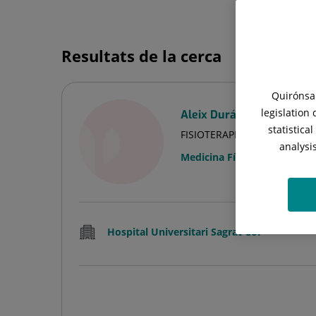
Resultats de la cerca
Quirónsal
legislation
Aleix Durán Buch
statistica
FISIOTERAPEUTA
analysi
Medicina Física i Rehabilitac
Hospital Universitari Sagrat Cor