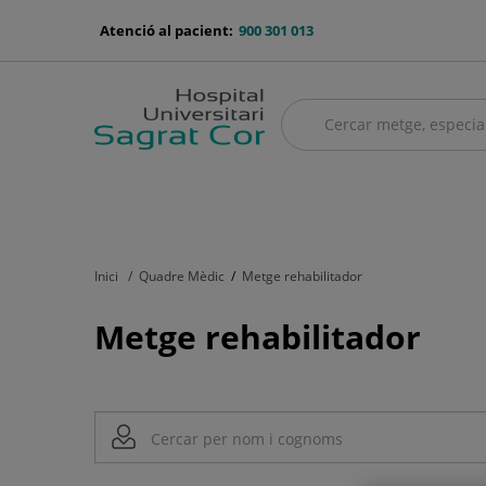
Saltar al contingut
menu-
Atenció al pacient:
900 301 013
telefono
Cercar
Cercar
menú
Quadre mèdic
Serveis mèdics
Asseguradores i mútues
El no
principal
Inici
Quadre Mèdic
Metge rehabilitador
Metge rehabilitador