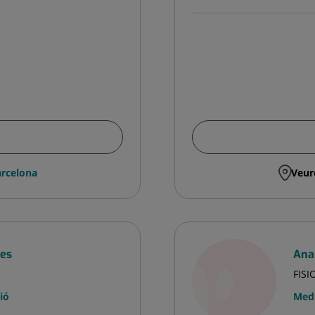
rcelona
Veur
res
Ana
FIS
ió
Medi