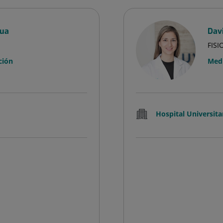
gua
Dav
FIS
ción
Medi
Hospital Universita