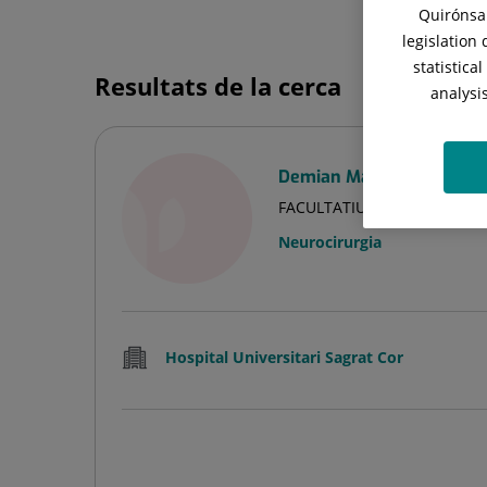
Quirónsal
legislation
statistica
Resultats de la cerca
analysi
Demian Manzano-Lopez 
FACULTATIU ESPECIALISTA 
Neurocirurgia
Hospital Universitari Sagrat Cor