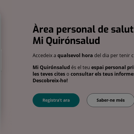
Àrea personal de salut
Mi Quirónsalud
Accedeix a
qualsevol hora
del dia per tenir 
Mi Quirónsalud
és el teu
espai personal pri
les teves cites
o
consultar els teus informes
Descobreix-ho!
Registra’t ara
Saber-ne més