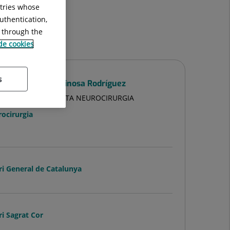
ntries whose
uthentication,
g through the
 de cookies
s
ardo Enrique Espinosa Rodríguez
ULTATIU ESPECIALISTA NEUROCIRURGIA
ocirurgia
ri General de Catalunya
ri Sagrat Cor