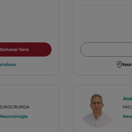
Demanar hora
rcelona
Veur
Jos
NEUROCIRURGIA
FAC
Neurocirurgia
Neur