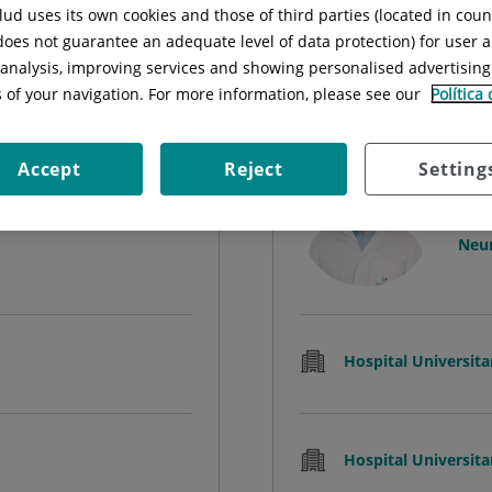
ud uses its own cookies and those of third parties (located in cou
Cercar
 does not guarantee an adequate level of data protection) for user a
l analysis, improving services and showing personalised advertisin
s of your navigation. For more information, please see our
Política
Accept
Reject
Setting
González
Edu
NEUROCIRURGIA
FAC
Neur
Hospital Universita
Hospital Universita