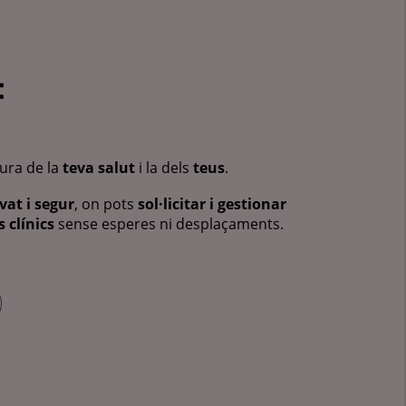
:
cura de la
teva salut
i la dels
teus
.
vat i segur
, on pots
sol·licitar i gestionar
 clínics
sense esperes ni desplaçaments.