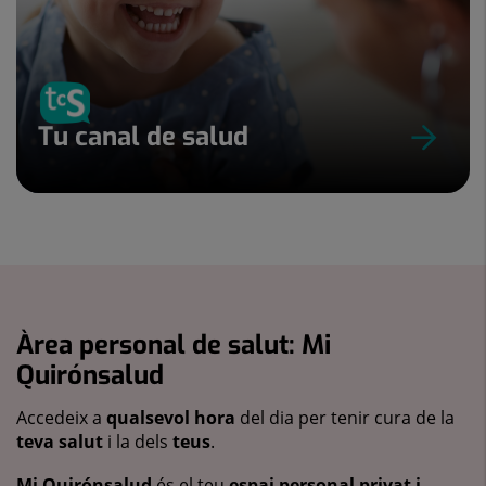
Tu canal de salud
Àrea personal de salut: Mi
Quirónsalud
Accedeix a
qualsevol hora
del dia per tenir cura de la
teva salut
i la dels
teus
.
Mi Quirónsalud
és el teu
espai personal privat i