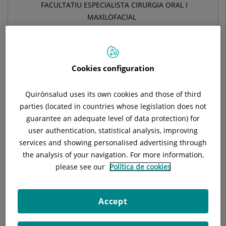
FACULTATIU ESPECIALISTA CIRURGIA ORAL I
MAXILOFACIAL
CIRURGIA ORAL I MAXIL·LOFACIAL
Demanar hora
Cookies configuration
Quirónsalud uses its own cookies and those of third
Demana cita amb aquest professional en altres
parties (located in countries whose legislation does not
hospitals:
guarantee an adequate level of data protection) for
user authentication, statistical analysis, improving
services and showing personalised advertising through
Hospital Universitari Sagrat Cor
the analysis of your navigation. For more information,
C/ Viladomat, 288
please see our
Política de cookies
08029 Barcelona
933 221 111
Accept