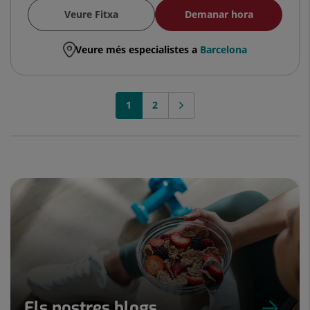
Veure Fitxa
Demanar hora
Veure més especialistes a
Barcelona
1
2
Els nostres blogs