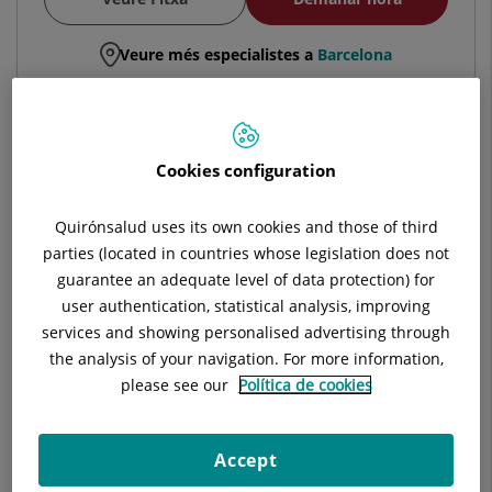
Veure més especialistes a
Barcelona
Cookies configuration
Christian Isalt Lemonche
CAP/A UNITAT UROLOGIA
Quirónsalud uses its own cookies and those of third
Urologia
parties (located in countries whose legislation does not
guarantee an adequate level of data protection) for
user authentication, statistical analysis, improving
Hospital Universitari General de Catalunya
services and showing personalised advertising through
the analysis of your navigation. For more information,
please see our
Política de cookies
Hospital Universitari Sagrat Cor
Accept