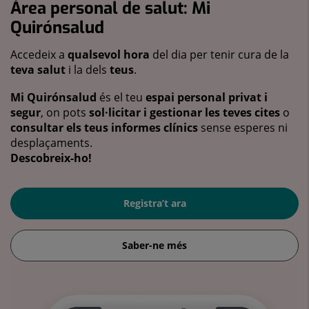
Àrea personal de salut: Mi
Quirónsalud
Accedeix a
qualsevol hora
del dia per tenir cura de la
teva salut
i la dels
teus
.
Mi Quirónsalud
és el teu
espai personal privat i
segur
, on pots
sol·licitar i gestionar les teves cites
o
consultar els teus informes clínics
sense esperes ni
desplaçaments.
Descobreix-ho!
Registra’t ara
Saber-ne més