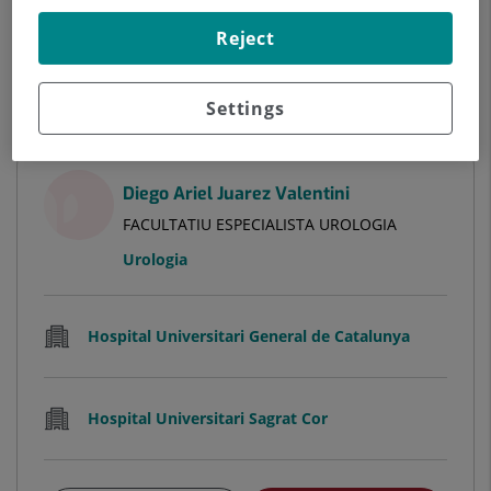
Veure Fitxa
Demanar hora
Reject
Veure més especialistes a
Barcelona
Settings
Diego Ariel Juarez Valentini
FACULTATIU ESPECIALISTA UROLOGIA
Urologia
Hospital Universitari General de Catalunya
Hospital Universitari Sagrat Cor