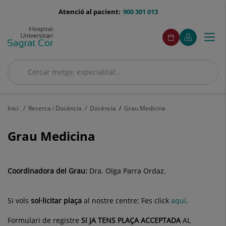
Saltar al contingut
menu-
Atenció al pacient:
900 301 013
telefono
menuAcceso
Aquest
Aquest
Demaneu
El
Togg
Menú
enllaç
enllaç
cita
meu
s'obrirà
s'obrirà
navi
Quirónsalud
en
en
una
una
Cercar
finestra
finestra
Cercar
nova.
nova.
Inici
Recerca i Docència
Docència
Grau Medicina
Grau Medicina
Coordinadora del Grau:
Dra. Olga Parra Ordaz.
Si vols
sol·licitar plaça
al nostre centre: Fes click
aquí
.
Formulari de registre
SI JA TENS PLAÇA ACCEPTADA
AL