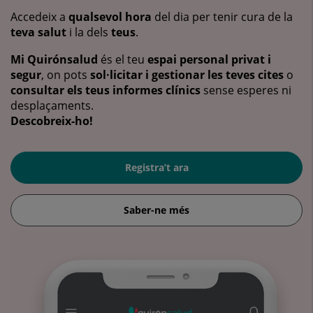
Accedeix a
qualsevol hora
del dia per tenir cura de la
teva salut
i la dels
teus
.
Mi Quirónsalud
és el teu
espai personal privat i
segur
, on pots
sol·licitar i gestionar les teves cites
o
consultar els teus informes clínics
sense esperes ni
desplaçaments.
Descobreix-ho!
Registra’t ara
Saber-ne més