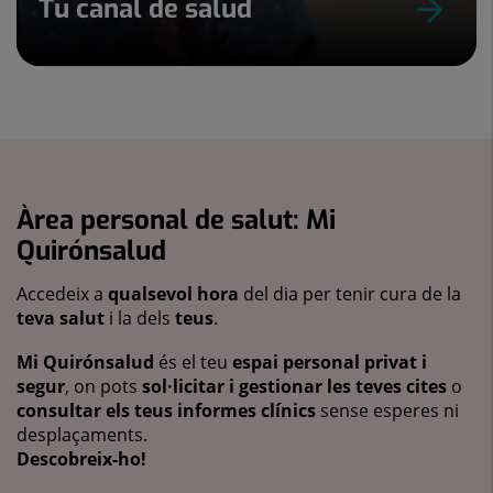
Tu canal de salud
Àrea personal de salut: Mi
Quirónsalud
Accedeix a
qualsevol hora
del dia per tenir cura de la
teva salut
i la dels
teus
.
Mi Quirónsalud
és el teu
espai personal privat i
segur
, on pots
sol·licitar i gestionar les teves cites
o
consultar els teus informes clínics
sense esperes ni
desplaçaments.
Descobreix-ho!