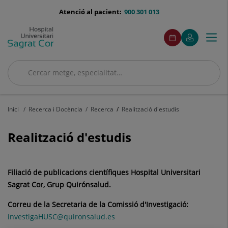
Saltar al contingut
menu-
Atenció al pacient:
900 301 013
telefono
menuAcceso
Aquest
Aquest
Demaneu
El
Togg
Menú
enllaç
enllaç
cita
meu
s'obrirà
s'obrirà
navi
Quirónsalud
en
en
una
una
Cercar
finestra
finestra
Cercar
nova.
nova.
Inici
Recerca i Docència
Recerca
Realització d'estudis
Realització d'estudis
Filiació de publicacions científiques Hospital Universitari
Sagrat Cor, Grup Quirónsalud.
Correu de la Secretaria de la Comissió d'Investigació:
investigaHUSC@quironsalud.es