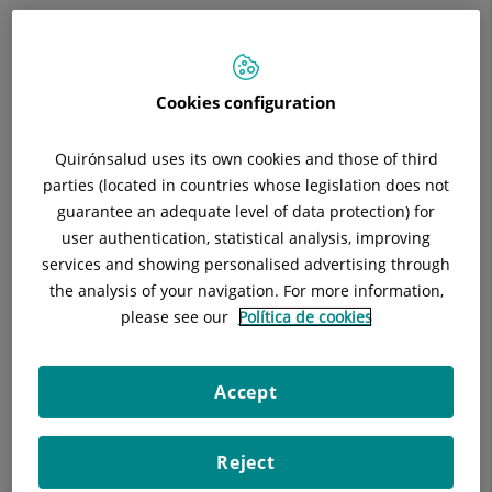
Plantilla Pósters
*
Plantilla corporativa que s'ha de fer servir sempre. L'única
excepció és que les bases del congrés aportin la propia.
Cookies configuration
Filiació correcta: Hospital Universitari Sagrat Cor, Grupo
Quirónsalud.
Quirónsalud uses its own cookies and those of third
Plantilla de suport per comunicacions orals
*
parties (located in countries whose legislation does not
Plantilla corporativa que s'ha de fer servir sempre. L'única
guarantee an adequate level of data protection) for
excepció és que les bases del congrés aportin plantilla
user authentication, statistical analysis, improving
pròpia. Filiació correcta: Hospital Universitari Sagrat Cor,
Grupo Quirónsalud.
services and showing personalised advertising through
the analysis of your navigation. For more information,
please see our
Política de cookies
*
Per descarregar els documents, un cop dins del "Padlet",
cliqueu els 3 punts de la part superior dreta i seleccioneu
l'opció "Descarregar adjunt".
Accept
Reject