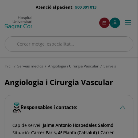
Saltar al contingut
menu-
Atenció al pacient:
900 301 013
telefono
menuAcceso
Aquest
Aquest
Demaneu
El
Togg
Menú
enllaç
enllaç
cita
meu
s'obrirà
s'obrirà
navi
Quirónsalud
en
en
una
una
Cercar
finestra
finestra
Cercar
nova.
nova.
Inici
Serveis mèdics
Angiologia i Cirurgia Vascular
Serveis
Angiologia i Cirurgia Vascular
Responsables i contacte:
Cap de servei:
Jaime Antonio Hospedales Salomó
Situació:
Carrer Paris, 4ª Planta (Catsalut) i Carrer