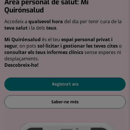
Àrea personal de salut: Mi
Quirónsalud
Accedeix a
qualsevol hora
del dia per tenir cura de la
teva salut
i la dels
teus
.
Mi Quirónsalud
és el teu
espai personal privat i
segur
, on pots
sol·licitar i gestionar les teves cites
o
consultar els teus informes clínics
sense esperes ni
desplaçaments.
Descobreix-ho!
Registra’t ara
Saber-ne més