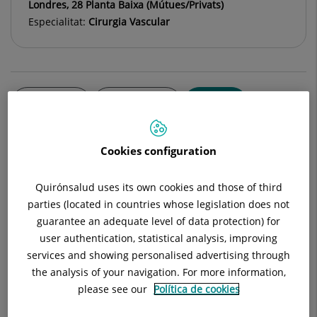
Londres, 28 Planta Baixa (Mútues/Privats)
Especialitat:
Cirurgia Vascular
Descripció
Equip Mèdic
Serveis
Cookies configuration
Quirónsalud uses its own cookies and those of third
Oferim una àmplia gamma de serveis especialitzats en el
parties (located in countries whose legislation does not
tractament de problemes vasculars, utilitzant les tècniques
guarantee an adequate level of data protection) for
més avançades i sempre adaptades a les necessitats
user authentication, statistical analysis, improving
específiques de cada pacient:
services and showing personalised advertising through
the analysis of your navigation. For more information,
Diagnòstic Vascular No Invasiu
please see our
Política de cookies
Eco-Doppler arterial i venós.