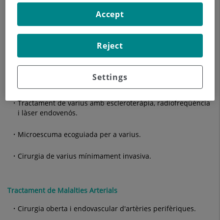
Accept
Estudis hemodinàmics avançats.
Avaluació de la insuficiència venosa i de les artèries
Reject
caròtides.
Settings
Tractament de Malalties Venoses
Tractament de varius amb escleroteràpia, radiofreqüència
i làser endovenós.
Microescuma ecoguiada per a varius.
Cirurgia de varius mínimament invasiva.
Tractament de Malalties Arterials
Cirurgia oberta i endovascular d'artèries perifèriques.