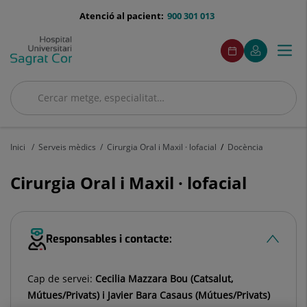
Saltar al contingut
menu-
Atenció al pacient:
900 301 013
telefono
menuAcceso
Aquest
Aquest
Demaneu
El
Togg
Menú
enllaç
enllaç
cita
meu
s'obrirà
s'obrirà
navi
Quirónsalud
en
en
una
una
Cercar
finestra
finestra
Cercar
nova.
nova.
Inici
Serveis mèdics
Cirurgia Oral i Maxil · lofacial
Docència
Cirurgia Oral i Maxil · lofacial
Responsables i contacte:
Cap de servei:
Cecilia Mazzara Bou (Catsalut,
Mútues/Privats) i Javier Bara Casaus (Mútues/Privats)