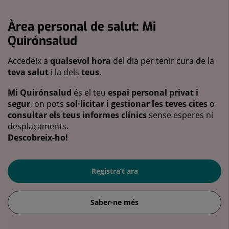
Àrea personal de salut: Mi
Quirónsalud
Accedeix a
qualsevol hora
del dia per tenir cura de la
teva salut
i la dels
teus
.
Mi Quirónsalud
és el teu
espai personal privat i
segur
, on pots
sol·licitar i gestionar les teves cites
o
consultar els teus informes clínics
sense esperes ni
desplaçaments.
Descobreix-ho!
Registra’t ara
Saber-ne més