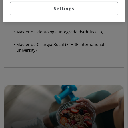
Universitat de Barcelona (UB) que realitzen rotacions
pràctiques a l’Hospital.
Settings
Formació de postgrau a estudiants d'Odontologia:
Màster d'Odontologia Integrada d'Adults (UB).
Màster de Cirurgia Bucal (EFHRE International
University).