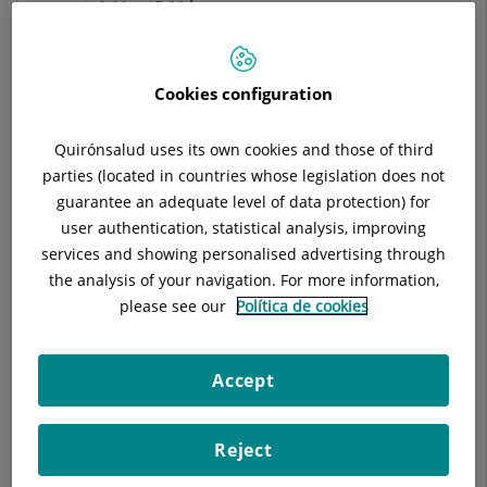
Horari:
9:00 a 15:00 horas
Situació:
6ª planta Consultoris C/ Paris
Telèfon:
93 494 89 59 Guadalupe Sánchez
Especialitat:
Cirurgia Oral i Maxil·lofacial
Cookies configuration
Quirónsalud uses its own cookies and those of third
parties (located in countries whose legislation does not
guarantee an adequate level of data protection) for
Descripció
Equip Mèdic
Instal·lacions
user authentication, statistical analysis, improving
services and showing personalised advertising through
the analysis of your navigation. For more information,
please see our
Política de cookies
Tots els professionals de l'equip estan en contínua formació,
assistint a cursos i congressos tant nacionals com
Accept
internacionals, per oferir als pacients els tractaments més
innovadors.
Reject
Formació de pregrau als estudiants de Medicina de la