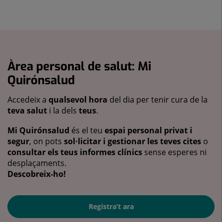
Àrea personal de salut: Mi
Quirónsalud
Accedeix a
qualsevol hora
del dia per tenir cura de la
teva salut
i la dels
teus
.
Mi Quirónsalud
és el teu
espai personal privat i
segur
, on pots
sol·licitar i gestionar les teves cites
o
consultar els teus informes clínics
sense esperes ni
desplaçaments.
Descobreix-ho!
Registra’t ara