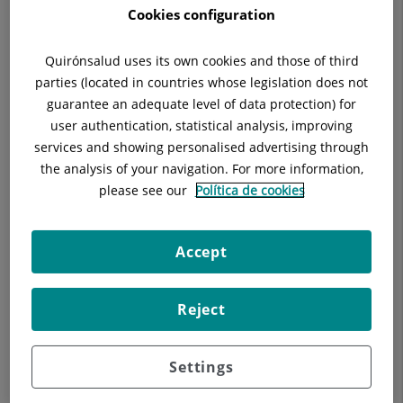
Cookies configuration
Quirónsalud uses its own cookies and those of third
parties (located in countries whose legislation does not
Descripció
guarantee an adequate level of data protection) for
user authentication, statistical analysis, improving
services and showing personalised advertising through
the analysis of your navigation. For more information,
El departament de documentació mèdica s' encarrega de
please see our
Política de cookies
gestionar i mantenir la precisió i qualitat dels registres
mèdics, assegurant que la informació dels pacients estigui
correctament documentada, codificada i disponible per a l'
Accept
atenció i anàlisi de dades.
Reject
Settings