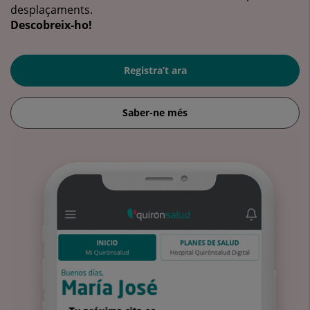
desplaçaments.
Descobreix-ho!
Registra’t ara
Saber-ne més