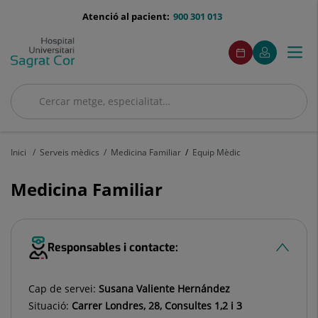
Saltar al contingut
menu-
Atenció al pacient:
900 301 013
telefono
menuAcceso
Aquest
Aquest
Demaneu
El
Togg
Menú
enllaç
enllaç
cita
meu
s'obrirà
s'obrirà
navi
Quirónsalud
en
en
una
una
Cercar
finestra
finestra
Cercar
nova.
nova.
Inici
Serveis mèdics
Medicina Familiar
Equip Mèdic
Medicina Familiar
Responsables i contacte:
Cap de servei:
Susana Valiente Hernández
Situació:
Carrer Londres, 28, Consultes 1,2 i 3