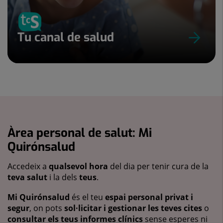
Tu canal de salud
Àrea personal de salut: Mi
Quirónsalud
Accedeix a
qualsevol hora
del dia per tenir cura de la
teva salut
i la dels
teus
.
Mi Quirónsalud
és el teu
espai personal privat i
segur
, on pots
sol·licitar i gestionar les teves cites
o
consultar els teus informes clínics
sense esperes ni