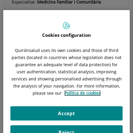
Especialitat:
Medicina Familiar i Comunitària
Cookies configuration
Descripció
Equip Mèdic
Quirónsalud uses its own cookies and those of third
parties (located in countries whose legislation does not
Cap de Servei
guarantee an adequate level of data protection) for
user authentication, statistical analysis, improving
services and showing personalised advertising through
Susana Valiente Hernández
the analysis of your navigation. For more information,
please see our
Política de cookies
COORDINADOR/A MÈDIC
Medicina Familiar i Comunitària
Accept
Veure Fitxa
Solicitar cita
Reject