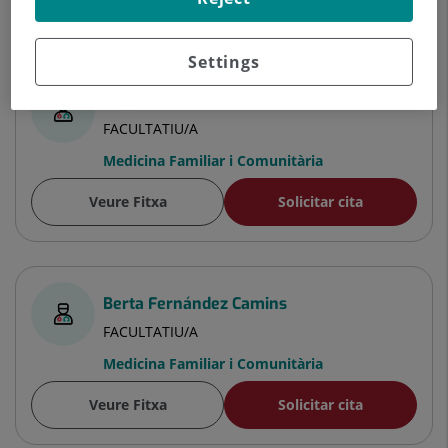
Especialistes
Settings
Brigitte Silvana Alarcón Jiménez
FACULTATIU/A
Medicina Familiar i Comunitària
Veure Fitxa
Solicitar cita
Berta Fernández Camins
FACULTATIU/A
Medicina Familiar i Comunitària
Veure Fitxa
Solicitar cita