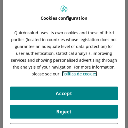
Especialitat:
Medicina Interna
Cookies configuration
Quirónsalud uses its own cookies and those of third
Descripció
Equip Mèdic
Ubicació
Ins
parties (located in countries whose legislation does not
guarantee an adequate level of data protection) for
user authentication, statistical analysis, improving
services and showing personalised advertising through
Hospitalització:
the analysis of your navigation. For more information,
please see our
Política de cookies
Visita diària de tots els pacients ingressats al servei els
dies laborables.
Accept
Atenció a les urgències de pacients ingressats de 8 a
20h 365 dies al any.
Reject
Hospital de dia Insuficiència cardíaca i Pacient crònic
complex (PCC) principalment, a més de tractaments
endovenosos