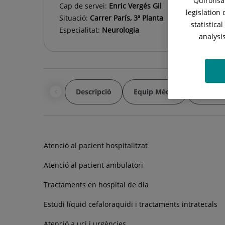
Quirónsal
Cap de servei:
Enric Vergés Gil
legislation
Situació:
Carrer París, 3ª Planta
statistica
Especialitat:
Neurologia
analysi
Descripció
Equip Mèdic
Instal·l
Atenció al pacient hospitalitzat
Atenció al pacient ambulatori
Tractaments en hospital de dia
Estudi líquid cefaloraquidi i tractaments intratecals
Atenció a uci i urgències