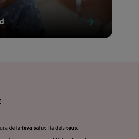
ud
:
cura de la
teva salut
i la dels
teus
.