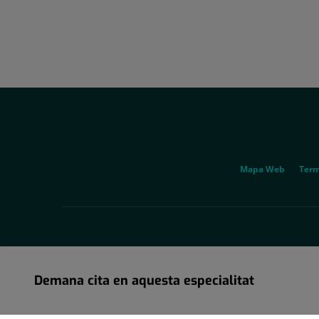
Correu
electrònic:
uac@hscor.com
Social
Genérico
Mapa Web
Term
Demana cita en aquesta especialitat