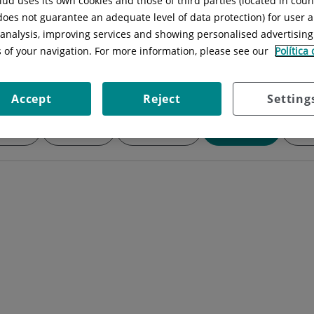
ud uses its own cookies and those of third parties (located in cou
Horari:
De dilluns a dijous mati i tar
 does not guarantee an adequate level of data protection) for user a
Telèfon:
93 322 11 11
l analysis, improving services and showing personalised advertisin
s of your navigation. For more information, please see our
Política
Accept
Reject
Setting
acions
Malalties
Diagnòstics
Tècniques
Con