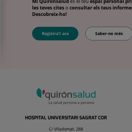
Mi Quirónsalud
és el teu
espai personal pri
les teves cites
o
consultar els teus informes
Descobreix-ho!
Registra’t ara
Saber-ne més
HOSPITAL UNIVERSITARI SAGRAT COR
C/ Viladomat, 288