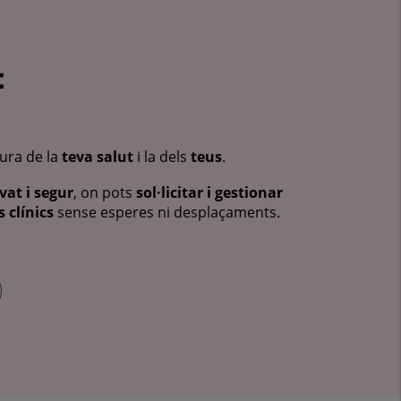
:
cura de la
teva salut
i la dels
teus
.
vat i segur
, on pots
sol·licitar i gestionar
 clínics
sense esperes ni desplaçaments.