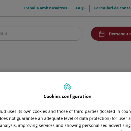
menuTop
Treballa amb nosaltres
FAQS
Formulari de conta
menuAcceso
Demaneu c
stre centre
Pacients i visitants
Recerca i Docència
Comunicació
Cookies configuration
ud uses its own cookies and those of third parties (located in cou
 does not guarantee an adequate level of data protection) for user a
l analysis, improving services and showing personalised advertisin