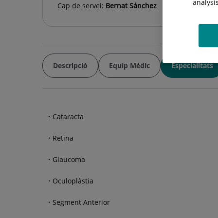
analysi
Cap de servei:
Bernat Sánchez
Descripció
Equip Mèdic
Especialitats
Cataracta
Retina
Glaucoma
Oculoplàstia
Segment Anterior