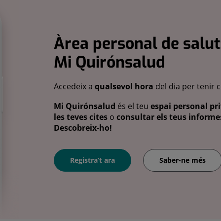
Àrea personal de salut
Mi Quirónsalud
Accedeix a
qualsevol hora
del dia per tenir 
Mi Quirónsalud
és el teu
espai personal pri
les teves cites
o
consultar els teus informes
Descobreix-ho!
Registra’t ara
Saber-ne més