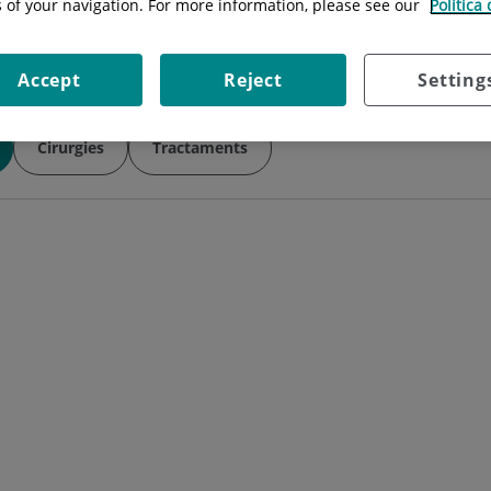
s of your navigation. For more information, please see our
Política
Situació:
C/ Londres 28. 1ª Planta
Accept
Reject
Setting
Cirurgies
Tractaments