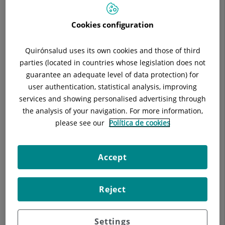
Divendres de 08:00 h a 15:00 h. Hospital de dia: de
dilluns a divendres de 08:00 h a 14:00 h
Cookies configuration
Situació:
Carrer Londres, 38, 5ª Planta
Telèfon:
935 851 214
Quirónsalud uses its own cookies and those of third
Especialitat:
Oncologia
parties (located in countries whose legislation does not
guarantee an adequate level of data protection) for
user authentication, statistical analysis, improving
services and showing personalised advertising through
Descripció
Equip Mèdic
Ubicació i Horaris
the analysis of your navigation. For more information,
please see our
Política de cookies
Accept
Les tècniques i tractaments que s'apliquen estan
consensuades en els diferents protocols elaborats pels
agents responsables de l'assistència oncològica, d'acord amb
Reject
les guies proposades per les diferents Societats Científiques
tant nacionals com a internacionals.
Settings