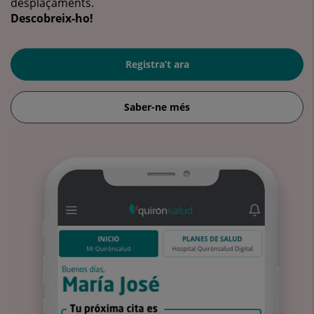
desplaçaments.
Descobreix-ho!
Registra’t ara
Saber-ne més