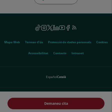
Correu
electrònic:
uac@hscor.com
Social
TikTok
Aquest
Instagram
Aquest
Twitter
Aquest
Linkedin
Aquest
Youtube
Aquest
Facebook
Aquest
Feed
Aquest
enllaç
enllaç
enllaç
enllaç
enllaç
enllaç
RSS
enllaç
s'obrirà
s'obrirà
s'obrirà
s'obrirà
s'obrirà
s'obrirà
s'obrirà
Genérico
en
en
en
en
en
en
en
Mapa Web
Termes d’ús
Protecció de dades personals
Cookies
una
una
una
una
una
una
una
finestra
finestra
finestra
finestra
finestra
finestra
finestra
Aquest
Accessibilitat
Contacte
Intranet
nova.
nova.
nova.
nova.
nova.
nova.
nova.
enllaç
s'obrirà
en
Español
Català
una
finestra
nova.
© 2026 Quirónsalud - Tots els drets reservats
Demaneu cita