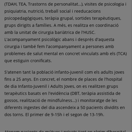
(TDAH, TEA, Trastorns de personalitat…), visites de psicologia i
psiquiatria, nutrició, treball social i reeducacions
psicopedagògiques, teràpia grupal, sortides terapèutiques,
grups dirigits a famílies. A més, es realitza en coordinació
amb la unitat de cirurgia bariàtrica de l'HUSC.
L'acompanyament psicològic abans i després d'aquesta
cirurgia i també fem l'acompanyament a persones amb
problemes de salut mental en concret vinculats amb els (TCA)
que estiguin cronificats.
S'atenen tant la població infanto-juvenil com els adults joves
fins a 25 anys. En concret, el nombre de places de l'hospital
de dia Infanto-Juvenil i Adults Joves, on es realitzen grups
terapèutics basats en l'evidència (DBT, teràpia assistida de
gossos, realització de mindfulness…) i monitoratge de les
diferents ingestes del dia ascendeix a 50 pacients dividits en
dos torns. El primer de 9-15h i el segon de 13-19h.
Atenem pacients de mútues i privats tant en règim d'hospital