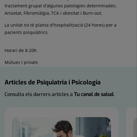
tractament grupal d'algunes patologies determinades:
Ansietat, Fibromiàlgia, TCA i obesitat i Burn-out.
La unitat no té planta d'hospitalització (24 hores) per a
pacients psiquiàtrics.
Horari de 8-20h
Mútues i privats
Articles de Psiquiatria i Psicologia
Consulta els darrers articles a
Tu canal de salud.
Nombre
de
controls
lliscants:
3