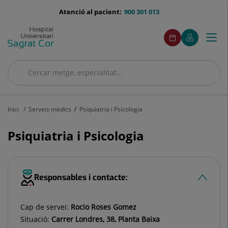
Saltar al contingut
menu-
Atenció al pacient:
900 301 013
telefono
menuAcceso
Aquest
Aquest
Demaneu
El
Togg
Menú
enllaç
enllaç
cita
meu
s'obrirà
s'obrirà
navi
Quirónsalud
en
en
una
una
Cercar
finestra
finestra
Cercar
nova.
nova.
Inici
Serveis mèdics
Psiquiatria i Psicologia
Psiquiatria i Psicologia
Responsables i contacte:
Cap de servei:
Rocio Roses Gomez
Situació:
Carrer Londres, 38, Planta Baixa