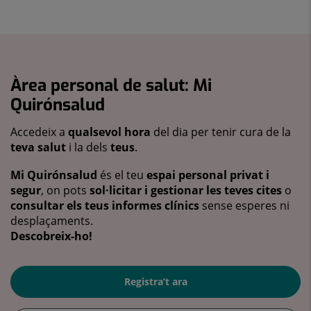
Àrea personal de salut: Mi
Quirónsalud
Accedeix a
qualsevol hora
del dia per tenir cura de la
teva salut
i la dels
teus
.
Mi Quirónsalud
és el teu
espai personal privat i
segur
, on pots
sol·licitar i gestionar les teves cites
o
consultar els teus informes clínics
sense esperes ni
desplaçaments.
Descobreix-ho!
Registra’t ara