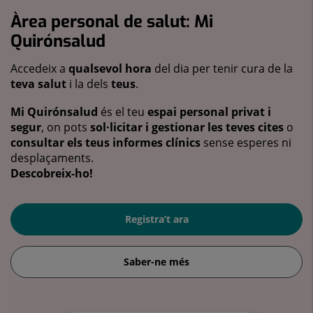
Àrea personal de salut: Mi
Quirónsalud
Accedeix a
qualsevol hora
del dia per tenir cura de la
teva salut
i la dels
teus
.
Mi Quirónsalud
és el teu
espai personal privat i
segur
, on pots
sol·licitar i gestionar les teves cites
o
consultar els teus informes clínics
sense esperes ni
desplaçaments.
Descobreix-ho!
Registra’t ara
Saber-ne més