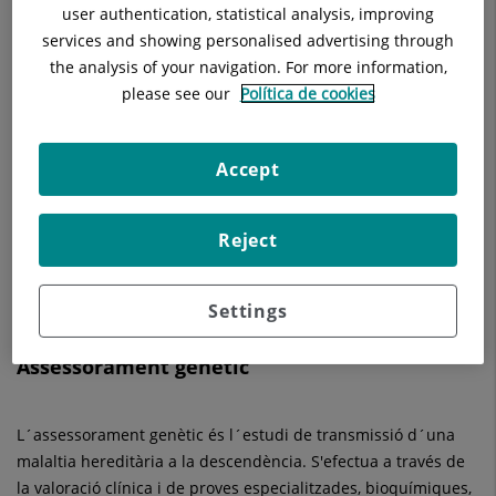
La consecució per part de Health Diagnostics d'acords
user authentication, statistical analysis, improving
estratègics amb els millors proveïdors de proves genètiques,
services and showing personalised advertising through
així com la producció en laboratoris propis, ens permet oferir
the analysis of your navigation. For more information,
una Cartera de Proves molt actualitzada en innovadora.
please see our
Política de cookies
A Health Diagnostics Quirónsalud tenim un objectiu: millorar
la teva vida, cuidant la teva salut i ajudant-te a gaudir de la
Accept
major qualitat de vida.
Per això promovem la innovació i la investigació, buscant nous
Reject
avenços mèdics, personalitzant cada tractament i donant-li
una rellevància especial a la prevenció i el diagnòstic precoç.
Settings
Assessorament genètic
L´assessorament genètic és l´estudi de transmissió d´una
malaltia hereditària a la descendència. S'efectua a través de
la valoració clínica i de proves especialitzades, bioquímiques,