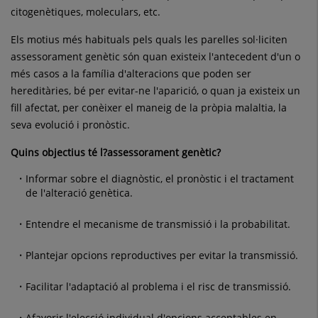
citogenètiques, moleculars, etc.
Els motius més habituals pels quals les parelles sol·liciten
assessorament genètic són quan existeix l'antecedent d'un o
més casos a la família d'alteracions que poden ser
hereditàries, bé per evitar-ne l'aparició, o quan ja existeix un
fill afectat, per conèixer el maneig de la pròpia malaltia, la
seva evolució i pronòstic.
Quins objectius té l?assessorament genètic?
Informar sobre el diagnòstic, el pronòstic i el tractament
de l'alteració genètica.
Entendre el mecanisme de transmissió i la probabilitat.
Plantejar opcions reproductives per evitar la transmissió.
Facilitar l'adaptació al problema i el risc de transmissió.
Afavorir l'elecció individual d'opcions acceptables en