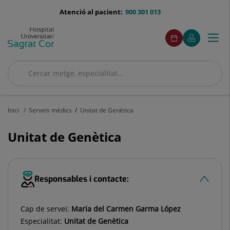
Saltar al contingut
menu-
Atenció al pacient:
900 301 013
telefono
menuAcceso
Aquest
Aquest
Demaneu
El
Togg
Menú
enllaç
enllaç
cita
meu
s'obrirà
s'obrirà
navi
Quirónsalud
en
en
una
una
Cercar
finestra
finestra
Cercar
nova.
nova.
Inici
Serveis mèdics
Unitat de Genètica
Unitat de Genètica
Responsables i contacte:
Cap de servei:
Maria del Carmen Garma López
Especialitat:
Unitat de Genètica