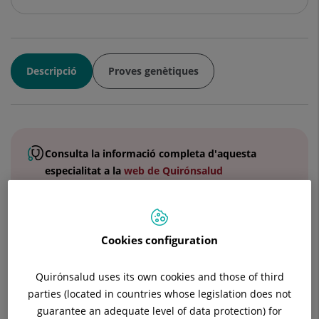
Descripció
Proves genètiques
Consulta la
informació completa
d'aquesta
especialitat
a la
web de Quirónsalud
El servei de Genètica Mèdica de Health Diagnostics ofereix
Cookies configuration
una àmplia cartera assistencial que inclou Assessorament
Genètic (preconcepcional, reproductiu, de malalties
Quirónsalud uses its own cookies and those of third
hereditàries i cromosòmiques, i càncer hereditari), el
parties (located in countries whose legislation does not
Diagnòstic Genètic a totes les etapes de la vida.
guarantee an adequate level of data protection) for