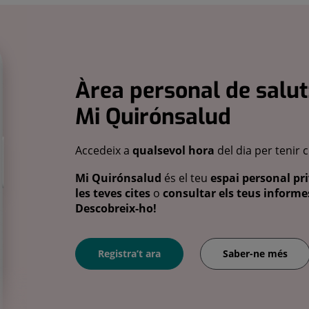
Àrea personal de salut
Mi Quirónsalud
Accedeix a
qualsevol hora
del dia per tenir 
Mi Quirónsalud
és el teu
espai personal pri
les teves cites
o
consultar els teus informes
Descobreix-ho!
Registra’t ara
Saber-ne més