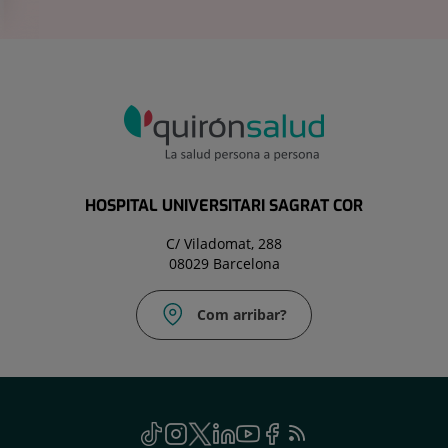
HOSPITAL UNIVERSITARI SAGRAT COR
C/ Viladomat, 288
08029 Barcelona
Com arribar?
TikTok
Aquest
Instagram
Aquest
Twitter
Aquest
Linkedin
Aquest
Youtube
Aquest
Facebook
Aquest
Feed
Aquest