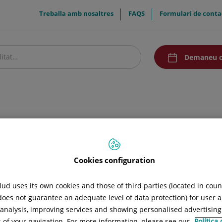
menuTop
Treballa amb nosaltres
FAQS
Formulari de conta
menuAcceso
Demaneu c
stre centre
Pacients i visitants
Recerca i Docència
Comunicació
at
Equip mèdic
istida i fertilitat
Cookies configuration
ud uses its own cookies and those of third parties (located in cou
 does not guarantee an adequate level of data protection) for user a
l analysis, improving services and showing personalised advertisin
s of your navigation. For more information, please see our
Política