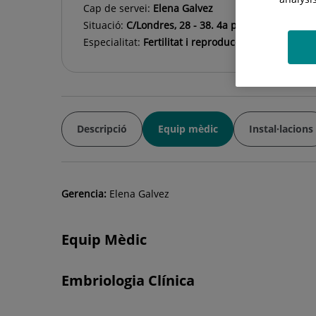
Cap de servei:
Elena Galvez
Situació:
C/Londres, 28 - 38. 4a planta
Especialitat:
Fertilitat i reproducció assistida
Descripció
Equip mèdic
Instal·lacions
Gerencia:
Elena Galvez
Equip Mèdic
Embriologia Clínica