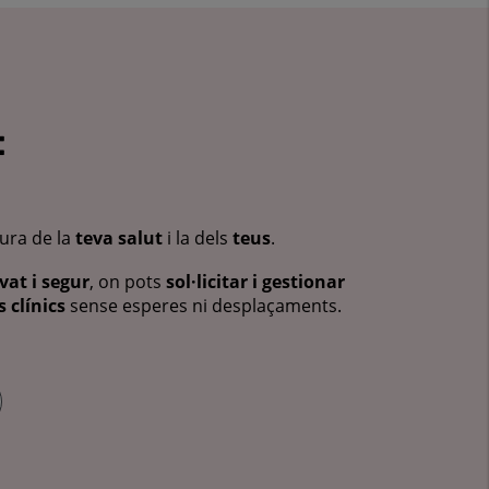
:
cura de la
teva salut
i la dels
teus
.
vat i segur
, on pots
sol·licitar i gestionar
 clínics
sense esperes ni desplaçaments.