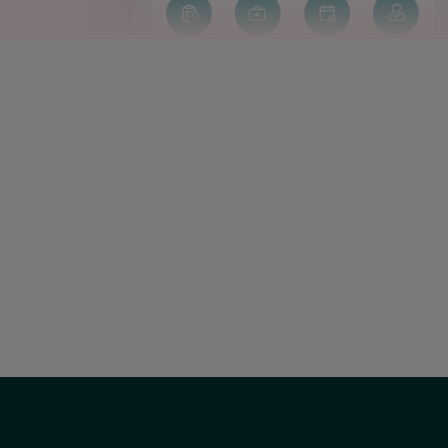
Correu
electrònic:
uac@hscor.com
Social