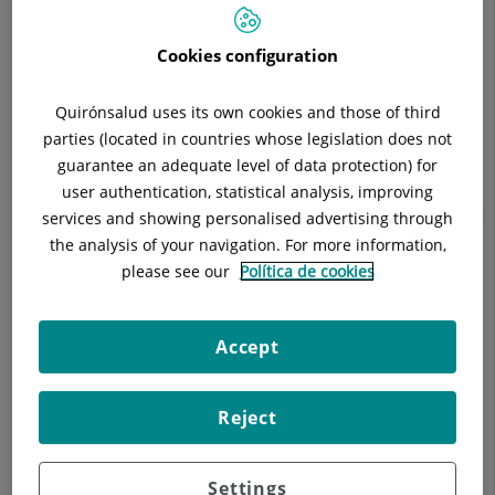
Situació:
Sótano 1
Telèfon:
93 322 11 11
Cookies configuration
Especialitat:
Anestesiologia, Reanimació i Tractament
del Dolor
Quirónsalud uses its own cookies and those of third
parties (located in countries whose legislation does not
guarantee an adequate level of data protection) for
user authentication, statistical analysis, improving
Descripció
Equip Mèdic
Tècniques
In
services and showing personalised advertising through
the analysis of your navigation. For more information,
please see our
Política de cookies
Colaboración en docencia para formación Médico Interno
Accept
Residente (MIR)
Realización de cursos y talleres específicos en tratamiento
Reject
farmacológico e intervencionista aplicados a procesos álgicos
Curso Monográfico sobre el Manejo del Dolor Agudo y Crónico
Settings