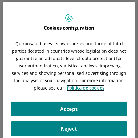
Cookies configuration
Descripció
Equip Mèdic
Serveis
Quirónsalud uses its own cookies and those of third
parties (located in countries whose legislation does not
guarantee an adequate level of data protection) for
Entre els serveis que oferim es troben:
user authentication, statistical analysis, improving
services and showing personalised advertising through
Maneig farmacològic del dolor
the analysis of your navigation. For more information,
please see our
Política de cookies
Infiltració de Punts Gallet i mioestiraments
Bloquejos musculars superficials i profunds
Accept
Bloquejos de nervis perifèrics
Reject
Bloquejos intraarticulars