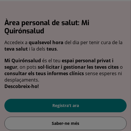
Àrea personal de salut: Mi
Quirónsalud
Accedeix a
qualsevol hora
del dia per tenir cura de la
teva salut
i la dels
teus
.
Mi Quirónsalud
és el teu
espai personal privat i
segur
, on pots
sol·licitar i gestionar les teves cites
o
consultar els teus informes clínics
sense esperes ni
desplaçaments.
Descobreix-ho!
Registra’t ara
Saber-ne més