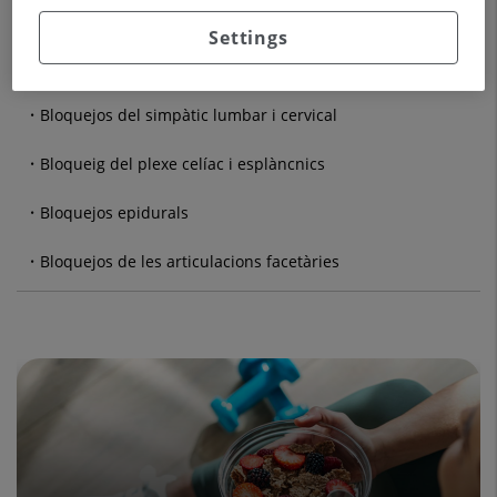
Bloquejos subaracnoïdals
Settings
Perfusió intravenosa d'anestèsics locals i multimodal
Bloquejos del simpàtic lumbar i cervical
Bloqueig del plexe celíac i esplàncnics
Bloquejos epidurals
Bloquejos de les articulacions facetàries