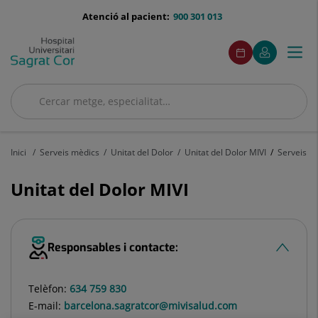
Saltar al contingut
menu-
Atenció al pacient:
900 301 013
telefono
menuAcceso
Aquest
Aquest
Demaneu
El
Togg
Menú
enllaç
enllaç
cita
meu
s'obrirà
s'obrirà
navi
Quirónsalud
en
en
una
una
Cercar
finestra
finestra
Cercar
nova.
nova.
Inici
Serveis mèdics
Unitat del Dolor
Unitat del Dolor MIVI
Serveis
Unitat del Dolor MIVI
Responsables i contacte:
Telèfon:
634 759 830
E-mail:
barcelona.sagratcor@mivisalud.com