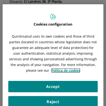
Situació:
C/ Londres 38. 3ª Planta.
Especialitat:
Urologia
Cookies configuration
Descripció
Equip Mèdic
Tècniques
U
Quirónsalud uses its own cookies and those of third
parties (located in countries whose legislation does not
guarantee an adequate level of data protection) for
user authentication, statistical analysis, improving
services and showing personalised advertising through
El servei d'Urologia es composa de les següents unitats
the analysis of your navigation. For more information,
subespecialitzades
please see our
Política de cookies
Unitat d'urologia oncològica (càncer de pròstata, ronyó,
bufeta, vies urinàries, testicle i penis) Dr Esquena i Dr
Rosales
Accept
Unitat d'urologia general i reconstructiva. Estenosi uretral.
Dra. Monlleó. Dr. Isalt. Dr. Rodríguez. Dra Mayordomo. Dr
Reject
Sacristan. Dr Vilà.