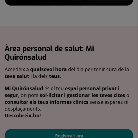
Àrea personal de salut: Mi
Quirónsalud
Accedeix a
qualsevol hora
del dia per tenir cura de la
teva salut
i la dels
teus
.
Mi Quirónsalud
és el teu
espai personal privat i
segur
, on pots
sol·licitar i gestionar les teves cites
o
consultar els teus informes clínics
sense esperes ni
desplaçaments.
Descobreix-ho!
Registra’t ara