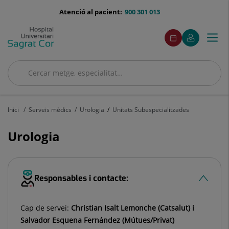
Saltar al contingut
menu-
Atenció al pacient:
900 301 013
telefono
menuAcceso
Aquest
Aquest
Demaneu
El
Togg
Menú
enllaç
enllaç
cita
meu
s'obrirà
s'obrirà
navi
Quirónsalud
en
en
una
una
Cercar
finestra
finestra
Cercar
nova.
nova.
Inici
Serveis mèdics
Urologia
Unitats Subespecialitzades
Urologia
Responsables i contacte:
Cap de servei:
Christian Isalt Lemonche (Catsalut) i
Salvador Esquena Fernández (Mútues/Privat)