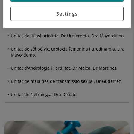
Unitat de malalties prostàtiques. Hiperplàsia benigna de
Settings
pròstata. Dr Isalt. Dra Monlleó. Dr . Rodríguez. Dra.
Mayordomo. Dr. Salvador.
Unitat de litiasi urinària. Dr Urmerneta. Dra Mayordomo.
Unitat de sòl pèlvic, urologia femenina i urodinamia. Dra
Mayordomo.
Unitat d'Andrologia i Fertilitat. Dr Malca. Dr Martínez
Unitat de malalties de transmissió sexual. Dr Gutiérrez
Unitat de Nefrologia. Dra Doñate