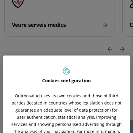
controls
lliscants:
4
Veure serveis mèdics
C
anterior
Control
Di
Diapositiva
lliscant
1
se
de
4
Cookies configuration
Destacats
Quirónsalud uses its own cookies and those of third
Assabenta’t de les
últimes novetats
i
serveis
parties (located in countries whose legislation does not
disponibles
al nostre hospital
guarantee an adequate level of data protection) for
user authentication, statistical analysis, improving
Nombre
services and showing personalised advertising through
de
the analysis of your navigation. For more information,