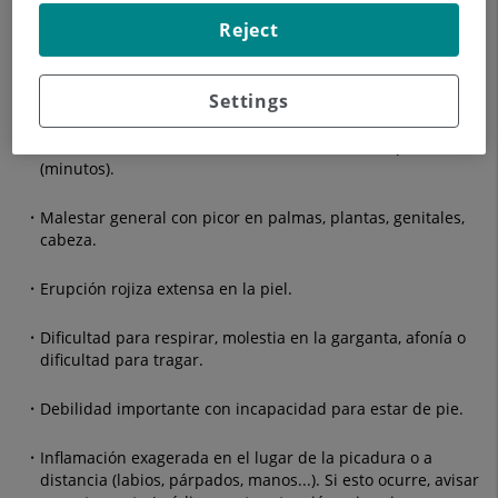
¿Cuándo tenemos que sospechar de una posible alergia?
(no
Reject
es necesario que aparezcan todos
los síntomas):
Molestias anormales con pocas picaduras (quizás una
sola).
Settings
Molestias anormales de manera inmediata a la picada
(minutos).
Malestar general con picor en palmas, plantas, genitales,
cabeza.
Erupción rojiza extensa en la piel.
Dificultad para respirar, molestia en la garganta, afonía o
dificultad para tragar.
Debilidad importante con incapacidad para estar de pie.
Inflamación exagerada en el lugar de la picadura o a
distancia (labios, párpados, manos...).
Si esto ocurre, avisar