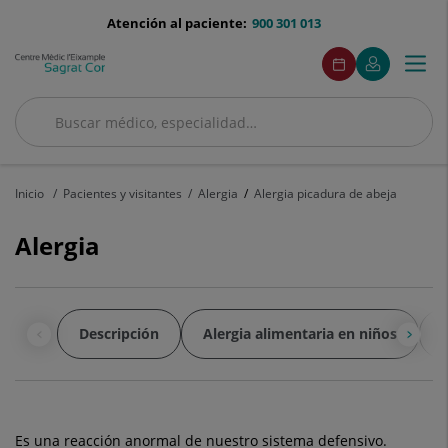
Saltar al contenido
menu-
Atención al paciente:
900 301 013
telefono
menuAcceso
Este
Este
Pedir
Mi
Togg
Menú
enlace
enlace
cita
Quirónsalud
se
se
navi
abrirá
abrirá
Buscar
en
en
una
una
Buscar
ventana
ventana
nueva.
nueva.
Inicio
Pacientes y visitantes
Alergia
Alergia picadura de abeja
Alergia
Descripción
Alergia alimentaria en niños
A
Es una reacción anormal de nuestro sistema defensivo.