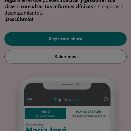
seguro
en el que puedes
solicitar y gestionar tus
citas
o
consultar tus informes clínicos
sin esperas ni
desplazamientos.
¡Descúbrelo!
Regístrate ahora
Saber más