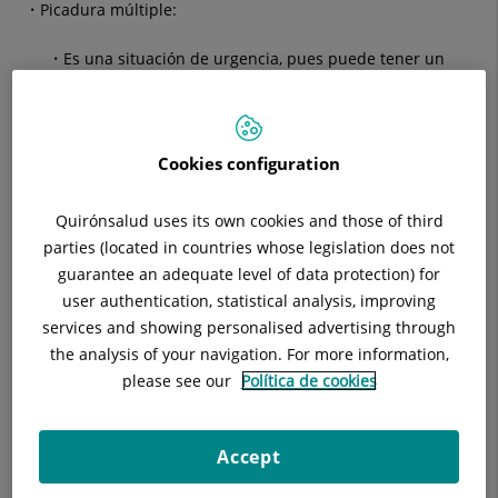
Picadura múltiple:
Es una situación de urgencia,
pues puede tener un
efecto tóxico importante.
Alergia al veneno de abeja y los apicultores:
Cookies configuration
El riesgo de reacción alérgica aumenta según el
número de picaduras: cuantas más picaduras, más
Quirónsalud uses its own cookies and those of third
riesgo. Los apicultores tienen un riesgo elevado de
padecer esta alergia.
parties (located in countries whose legislation does not
guarantee an adequate level of data protection) for
Se han detectado un número más grande de enfermos
user authentication, statistical analysis, improving
entre los familiares de apicultores y apicultores no
services and showing personalised advertising through
profesionales.
the analysis of your navigation. For more information,
please see our
Política de cookies
La alergia puede aparecer en cualquier momento, pero la
mayoría la manifiestan en los dos primeros años de
profesión o una vez acumuladas más de 50 picaduras de
abeja.
Accept