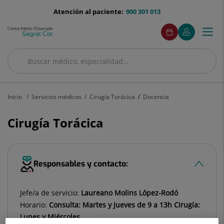
Saltar al contenido
menu-
Atención al paciente:
900 301 013
telefono
menuAcceso
Este
Este
Pedir
Mi
Togg
Menú
enlace
enlace
cita
Quirónsalud
se
se
navi
abrirá
abrirá
Buscar
en
en
una
una
Buscar
ventana
ventana
nueva.
nueva.
Inicio
Servicios médicos
Cirugía Torácica
Docencia
Cirugía Torácica
Responsables y contacto:
Jefe/a de servicio:
Laureano Molins López-Rodó
Horario:
Consulta: Martes y Jueves de 9 a 13h Cirugía:
Lunes y Miércoles