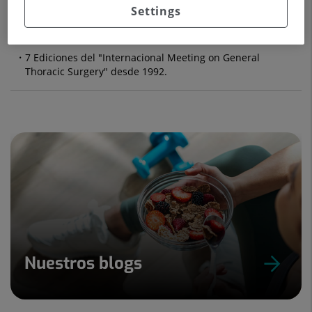
Settings
Seminarios para cirujanos generales, torácicos y
residentes anualmente.
7 Ediciones del "Internacional Meeting on General
Thoracic Surgery" desde 1992.
Nuestros blogs