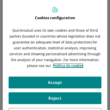
Situación:
Londres 38 4 Pl.
Teléfono:
934959286
Cookies configuration
Quirónsalud uses its own cookies and those of third
parties (located in countries whose legislation does not
Descripción
Equipo Médico
Enfermedades
guarantee an adequate level of data protection) for
user authentication, statistical analysis, improving
services and showing personalised advertising through
the analysis of your navigation. For more information,
Proyecto Docente y Formación
please see our
Política de cookies
Rotación de 2-3 meses para los residentes de cirugía
general.
Accept
Formación de los estudiantes de 4º Curso de Medicina de
la UB
Reject
Participación en proyectos de investigación.