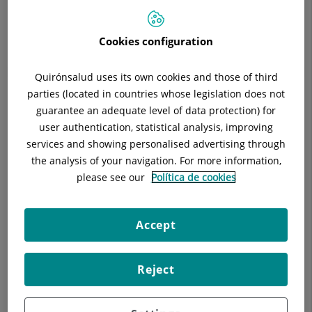
Cookies configuration
Descripción
Equipo Médico
Enfermedades
Quirónsalud uses its own cookies and those of third
parties (located in countries whose legislation does not
guarantee an adequate level of data protection) for
user authentication, statistical analysis, improving
Médicos Residentes: En nuestro centro se forman 2
services and showing personalised advertising through
residentes/anuales (total 8 residentes) y numerosos becarios
the analysis of your navigation. For more information,
internacionales.
please see our
Política de cookies
Equipo Médico Londres
Accept
Jefe de Servicio
Reject
Jefe Clínico