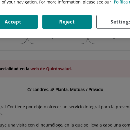
 Agustí García-Navarro
Especialidad:
Neumología
s of your navigation. For more information, please see our
Política
Accept
Reject
Setting
ermedades
Técnicas y tratamientos
Neumología Lond
pecialidad
en la
web de Quirónsalud.
C/ Londres. 4ª Planta. Mutuas / Privado
rat Cor tiene por objeto ofrecer un servicio integral para la preven
s.
uye una visita con el neumólogo, en la que se lleva a cabo una compl