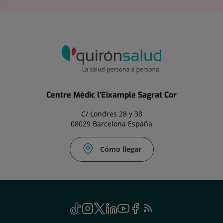
Centre Mèdic l'Eixample Sagrat Cor
C/ Londres 28 y 38
08029 Barcelona España
Cómo llegar
TikTok
Este
Instagram
Este
Twitter
Este
Linkedin
Este
Youtube
Este
Facebook
Este
Feed
Este
enlace
enlace
enlace
enlace
enlace
enlace
RSS
enlace