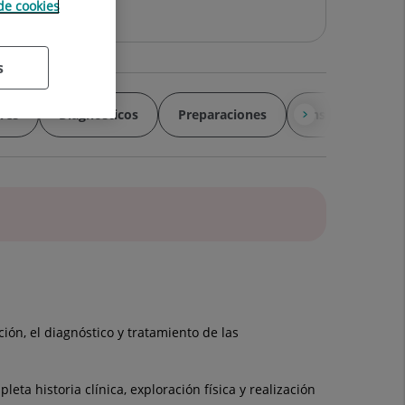
 de cookies
s
res
Diagnósticos
Preparaciones
Instalaciones
ción, el diagnóstico y tratamiento de las
eta historia clínica, exploración física y realización