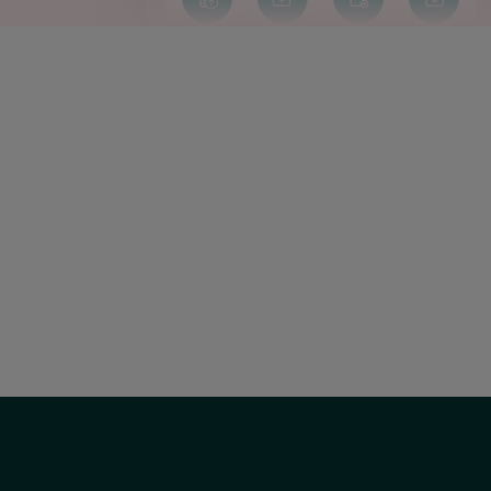
Correo
electrónico:
uac@hscor.com
menu
social