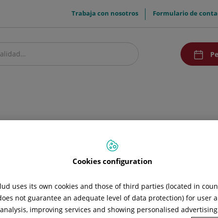
menuTop
Trabaja con nosotros
Formulario de conta
menuAcce
Pe
estro centro
Pacientes y visitantes
Comunicación
Cookies configuration
ud uses its own cookies and those of third parties (located in cou
 does not guarantee an adequate level of data protection) for user a
l analysis, improving services and showing personalised advertisin