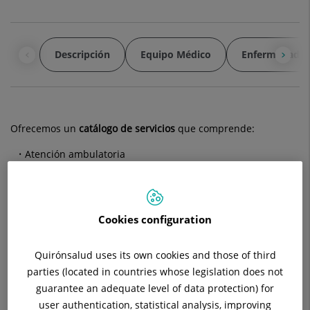
Descripción
Equipo Médico
Enfermedades
Ofrecemos un
catálogo de servicios
que comprende:
Atención ambulatoria
Hospitalización
Técnica diagnósticas, propias y en colaboración con los
Cookies configuration
Servicio de Medicina Nuclear y Radiología
Quirónsalud uses its own cookies and those of third
Técnicas quirúrgicas generalizadas
parties (located in countries whose legislation does not
guarantee an adequate level of data protection) for
Técnicas quirúrgicas y procedimientos especiales : unidad
de litotricia, LEOC.
user authentication, statistical analysis, improving