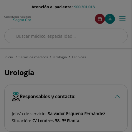
Saltar al contenido
menu-
Atención al paciente:
900 301 013
telefono
menuAcceso
Este
Este
Pedir
Mi
Togg
Menú
enlace
enlace
cita
Quirónsalud
se
se
navi
abrirá
abrirá
Buscar
en
en
una
una
Buscar
ventana
ventana
nueva.
nueva.
Inicio
Servicios médicos
Urología
Técnicas
Urología
Responsables y contacto:
Jefe/a de servicio:
Salvador Esquena Fernández
Situación:
C/ Londres 38. 3ª Planta.