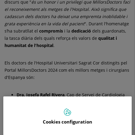
discurs que "
és un honor i un privilegi que MillorsDoctors faci
el reconeixement als metges de l'Hospital. Això significa que
cadascun dels doctors ha deixat una empremta inoblidable i
grata experiència en la vida del pacient
". Durant l'homenatge
s’ha subratllat el
compromís
i la
dedicació
dels guardonats,
la tasca diària dels quals reforça els valors de
qualitat i
humanitat de l'hospital
.
Els doctors de l'Hospital Universitari Sagrat Cor distingits pel
Portal MillorsDoctors 2024 com els millors metges i cirurgians
d'Espanya són:
Dra. Josefa Rafel Rivera
, Cap de Servei de Cardiologia
de l'Hospital Universitari Sagrat Cor.
Cookies configuration