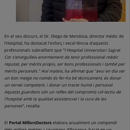
En el seu discurs, el Dr. Diego de Mendoza, director mèdic de
l'Hospital, ha destacat l'esforç i excel·lència d'aquests
professionals subratllant que "l
'Hospital Universitari Sagrat
Cor s'enorgulleix enormement de tenir professional mèdic
reputat, per mèrits propis, ser bons professionals i també per
mèrits personals." Així mateix, ha afirmat que "avui en dia ser
un bon metge no només és fer-ho bé tècnicament, és donar
un servei competent, i donar un tracte humà i personal.
Aquests guardons són un reflex del compromís col·lectiu de
l'hospital amb la qualitat assistencial i la cura de les
persones
", resalta.
El
Portal MillorsDoctors
elabora anualment un compendi
dels millors metges i cirurgians d'Espanya, basat en un