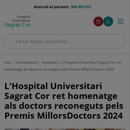
Saltar al contingut
menu-
Atenció al pacient:
900 301 013
telefono
menuAcceso
Aquest
Aquest
Demaneu
El
Togg
Menú
enllaç
enllaç
cita
meu
s'obrirà
s'obrirà
navi
Quirónsalud
en
en
una
una
Cercar
finestra
finestra
Cercar
nova.
nova.
Inici
Comunicació
Actualitat
L'Hospital Universitari Sagrat Cor ret
homenatge als doctors reconeguts pels Premis MillorsDoctors 2024
L'Hospital
L'Hospital Universitari
Universitari
Sagrat Cor ret homenatge
als doctors reconeguts pels
Sagrat
Premis MillorsDoctors 2024
Cor
ret